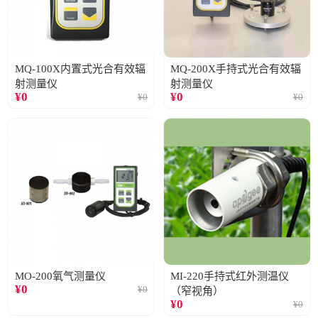
MQ-100X内置式光合有效辐
MQ-200X手持式光合有效辐
射测量仪
射测量仪
¥
0
¥
0
¥
0
¥
0
MO-200氧气测量仪
MI-220手持式红外测温仪
¥
0
¥
0
（窄视角）
¥
0
¥
0