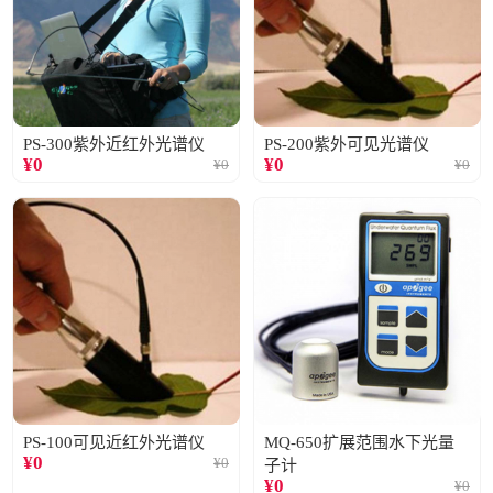
PS-300紫外近红外光谱仪
PS-200紫外可见光谱仪
¥
0
¥
0
¥
0
¥
0
PS-100可见近红外光谱仪
MQ-650扩展范围水下光量
¥
0
¥
0
子计
¥
0
¥
0