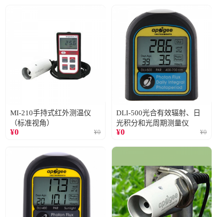
MI-210手持式红外测温仪
DLI-500光合有效辐射、日
（标准视角）
光积分和光周期测量仪
¥
0
¥
0
¥
0
¥
0