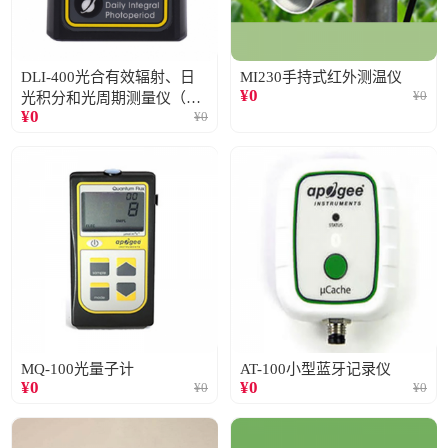
DLI-400光合有效辐射、日
MI230手持式红外测温仪
¥
0
¥
0
光积分和光周期测量仪（仅
¥
0
¥
0
阳光）
MQ-100光量子计
AT-100小型蓝牙记录仪
¥
0
¥
0
¥
0
¥
0