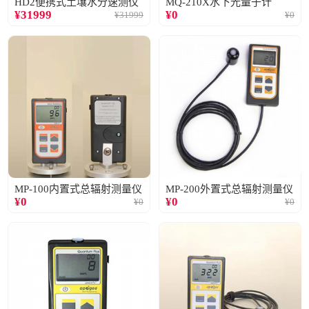
HD2便携式土壤水分速测仪
MQ-210X水下光量子计
¥
31999
¥
0
¥
31999
¥
0
MP-100内置式总辐射测量仪
MP-200外置式总辐射测量仪
¥
0
¥
0
¥
0
¥
0