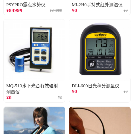
PSYPRO露点水势仪
MI-2H0手持式红外测温仪
¥
84999
¥
0
¥
84999
¥
0
MQ-510水下光合有效辐射
DLI-600日光积分测量仪
¥
0
¥
0
测量仪
¥
0
¥
0