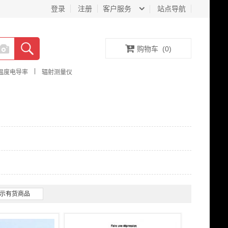
登录
注册
客户服务
站点导航
购物车
(
0
)
|
温度电导率
辐射测量仪
示有货商品