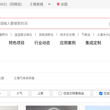
6621（同微信）
微商城
全国
|
|
|
|
|
壤养分
温湿度记录仪
测高测距仪
树木生长锥
气象站
土壤水分
特色项目
行业动态
应用案例
集成定制
处理
土壤气体采样器
人气
上新
仅显示特惠商品
仅显