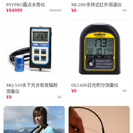
PSYPRO露点水势仪
MI-2H0手持式红外测温仪
¥
84999
¥
0
¥
84999
¥
0
MQ-510水下光合有效辐射
DLI-600日光积分测量仪
¥
0
¥
0
测量仪
¥
0
¥
0