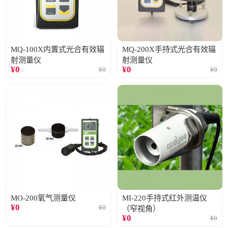
MQ-100X内置式光合有效辐
MQ-200X手持式光合有效辐
射测量仪
射测量仪
¥
0
¥
0
¥
0
¥
0
MO-200氧气测量仪
MI-220手持式红外测温仪
¥
0
¥
0
（窄视角）
¥
0
¥
0