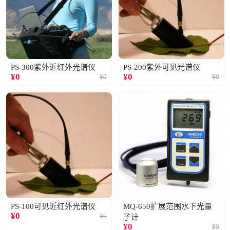
PS-300紫外近红外光谱仪
PS-200紫外可见光谱仪
¥
0
¥
0
¥
0
¥
0
PS-100可见近红外光谱仪
MQ-650扩展范围水下光量
¥
0
¥
0
子计
¥
0
¥
0