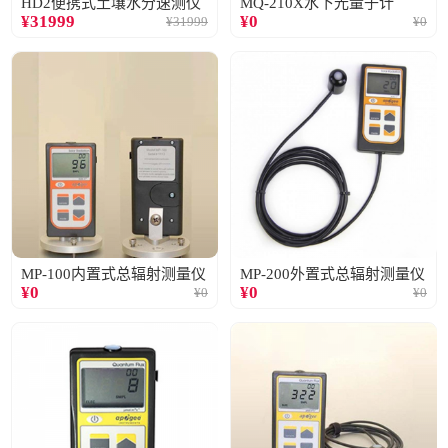
HD2便携式土壤水分速测仪
MQ-210X水下光量子计
¥
31999
¥
0
¥
31999
¥
0
MP-100内置式总辐射测量仪
MP-200外置式总辐射测量仪
¥
0
¥
0
¥
0
¥
0