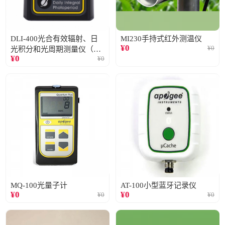
DLI-400光合有效辐射、日
MI230手持式红外测温仪
¥
0
¥
0
光积分和光周期测量仪（仅
¥
0
¥
0
阳光）
MQ-100光量子计
AT-100小型蓝牙记录仪
¥
0
¥
0
¥
0
¥
0