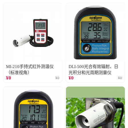
MI-210手持式红外测温仪
DLI-500光合有效辐射、日
（标准视角）
光积分和光周期测量仪
¥
0
¥
0
¥
0
¥
0