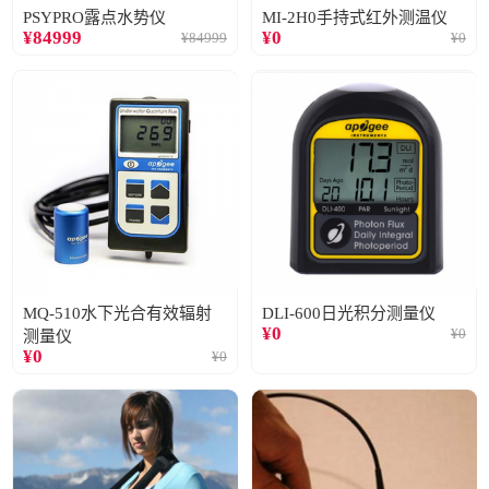
PSYPRO露点水势仪
MI-2H0手持式红外测温仪
¥
84999
¥
0
¥
84999
¥
0
MQ-510水下光合有效辐射
DLI-600日光积分测量仪
¥
0
¥
0
测量仪
¥
0
¥
0