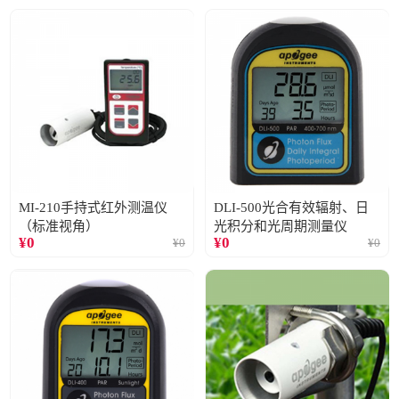
MI-210手持式红外测温仪
DLI-500光合有效辐射、日
（标准视角）
光积分和光周期测量仪
¥
0
¥
0
¥
0
¥
0