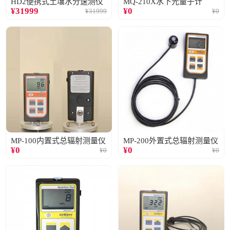
HD2便携式土壤水分速测仪
MQ-210X水下光量子计
¥
31999
¥
0
¥
31999
¥
0
MP-100内置式总辐射测量仪
MP-200外置式总辐射测量仪
¥
0
¥
0
¥
0
¥
0