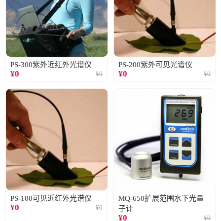
PS-300紫外近红外光谱仪
PS-200紫外可见光谱仪
¥
0
¥
0
¥
0
¥
0
PS-100可见近红外光谱仪
MQ-650扩展范围水下光量
¥
0
¥
0
子计
¥
0
¥
0