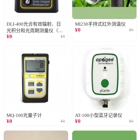
DLI-400光合有效辐射、日
MI230手持式红外测温仪
¥
0
¥
0
光积分和光周期测量仪（仅
¥
0
¥
0
阳光）
MQ-100光量子计
AT-100小型蓝牙记录仪
¥
0
¥
0
¥
0
¥
0