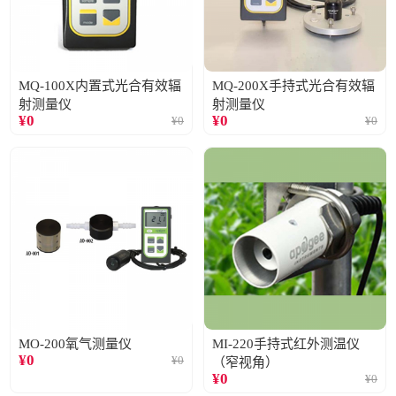
MQ-100X内置式光合有效辐
MQ-200X手持式光合有效辐
射测量仪
射测量仪
¥
0
¥
0
¥
0
¥
0
MO-200氧气测量仪
MI-220手持式红外测温仪
¥
0
¥
0
（窄视角）
¥
0
¥
0