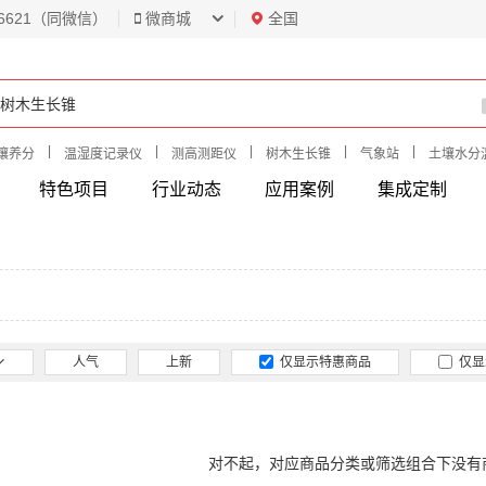
6621（同微信）
微商城
全国
|
|
|
|
|
壤养分
温湿度记录仪
测高测距仪
树木生长锥
气象站
土壤水分
特色项目
行业动态
应用案例
集成定制
人气
上新
仅显示特惠商品
仅显
对不起，对应商品分类或筛选组合下没有