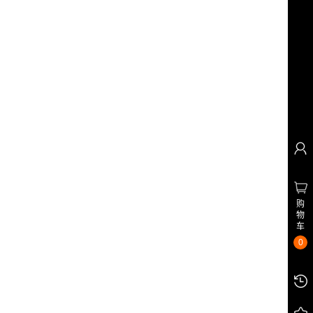
购
物
车
0