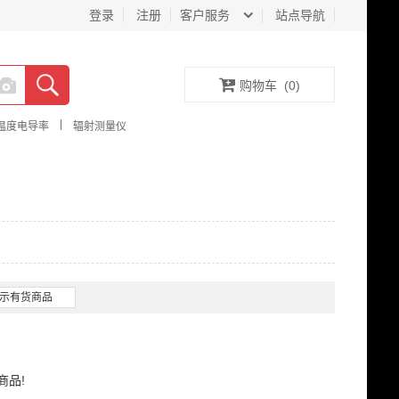
登录
注册
客户服务
站点导航
购物车
(
0
)
|
温度电导率
辐射测量仪
示有货商品
商品!