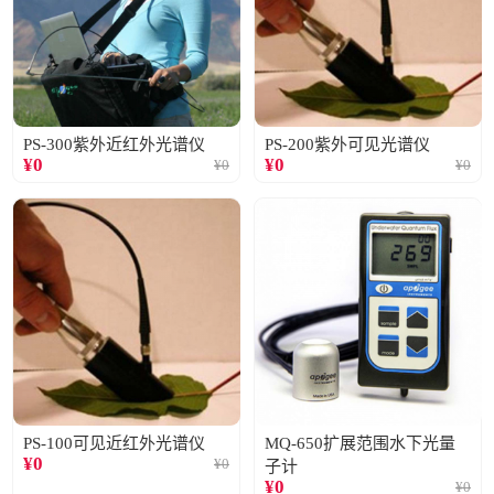
PS-300紫外近红外光谱仪
PS-200紫外可见光谱仪
¥
0
¥
0
¥
0
¥
0
PS-100可见近红外光谱仪
MQ-650扩展范围水下光量
¥
0
¥
0
子计
¥
0
¥
0