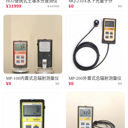
HD2便携式土壤水分速测仪
MQ-210X水下光量子计
¥
31999
¥
0
¥
31999
¥
0
MP-100内置式总辐射测量仪
MP-200外置式总辐射测量仪
¥
0
¥
0
¥
0
¥
0