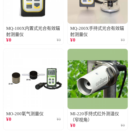
MQ-100X内置式光合有效辐
MQ-200X手持式光合有效辐
射测量仪
射测量仪
¥
0
¥
0
¥
0
¥
0
MO-200氧气测量仪
MI-220手持式红外测温仪
¥
0
¥
0
（窄视角）
¥
0
¥
0