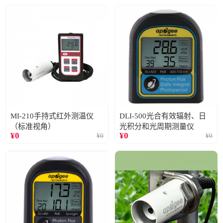
MI-210手持式红外测温仪
DLI-500光合有效辐射、日
（标准视角）
光积分和光周期测量仪
¥
0
¥
0
¥
0
¥
0