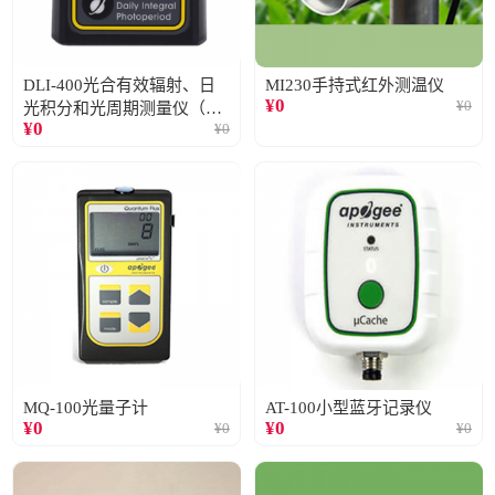
DLI-400光合有效辐射、日
MI230手持式红外测温仪
¥
0
¥
0
光积分和光周期测量仪（仅
¥
0
¥
0
阳光）
MQ-100光量子计
AT-100小型蓝牙记录仪
¥
0
¥
0
¥
0
¥
0