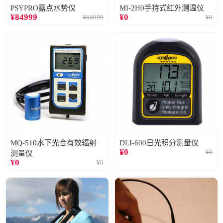
PSYPRO露点水势仪
MI-2H0手持式红外测温仪
¥
84999
¥
0
¥
84999
¥
0
MQ-510水下光合有效辐射
DLI-600日光积分测量仪
¥
0
¥
0
测量仪
¥
0
¥
0