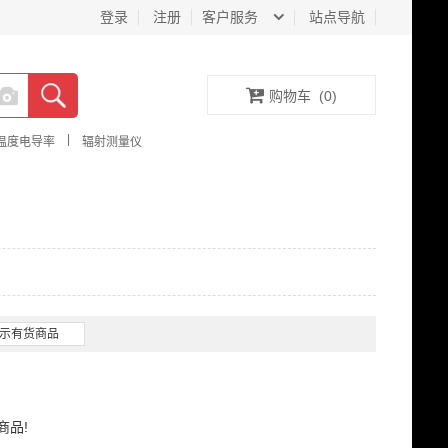
登录
注册
客户服务
站点导航
购物车
(
0
)
|
温度电导率
辐射测量仪
示有货商品
商品!