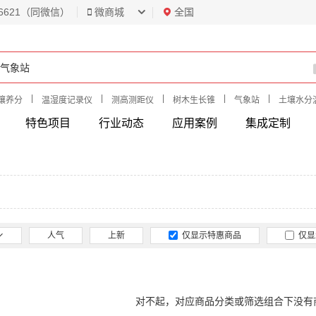
6621（同微信）
微商城
全国
|
|
|
|
|
壤养分
温湿度记录仪
测高测距仪
树木生长锥
气象站
土壤水分
特色项目
行业动态
应用案例
集成定制
人气
上新
仅显示特惠商品
仅显
对不起，对应商品分类或筛选组合下没有