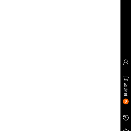
购
物
车
0