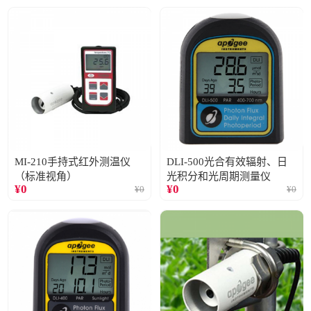
MI-210手持式红外测温仪
DLI-500光合有效辐射、日
（标准视角）
光积分和光周期测量仪
¥
0
¥
0
¥
0
¥
0