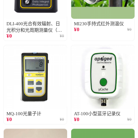
DLI-400光合有效辐射、日
MI230手持式红外测温仪
¥
0
¥
0
光积分和光周期测量仪（仅
¥
0
¥
0
阳光）
MQ-100光量子计
AT-100小型蓝牙记录仪
¥
0
¥
0
¥
0
¥
0