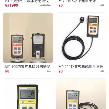
HD2便携式土壤水分速测仪
MQ-210X水下光量子计
¥
31999
¥
0
¥
31999
¥
0
MP-100内置式总辐射测量仪
MP-200外置式总辐射测量仪
¥
0
¥
0
¥
0
¥
0