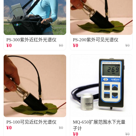
PS-300紫外近红外光谱仪
PS-200紫外可见光谱仪
¥
0
¥
0
¥
0
¥
0
PS-100可见近红外光谱仪
MQ-650扩展范围水下光量
¥
0
¥
0
子计
¥
0
¥
0