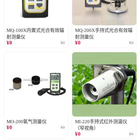
MQ-100X内置式光合有效辐
MQ-200X手持式光合有效辐
射测量仪
射测量仪
¥
0
¥
0
¥
0
¥
0
MO-200氧气测量仪
MI-220手持式红外测温仪
¥
0
¥
0
（窄视角）
¥
0
¥
0