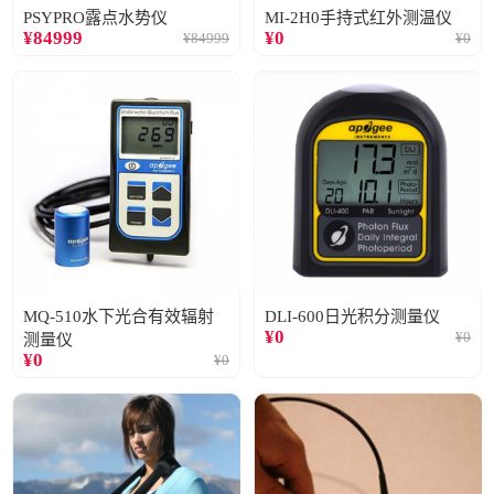
PSYPRO露点水势仪
MI-2H0手持式红外测温仪
¥
84999
¥
0
¥
84999
¥
0
MQ-510水下光合有效辐射
DLI-600日光积分测量仪
¥
0
¥
0
测量仪
¥
0
¥
0