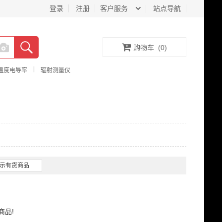
登录
注册
客户服务
站点导航
购物车
(
0
)
|
温度电导率
辐射测量仪
示有货商品
商品!