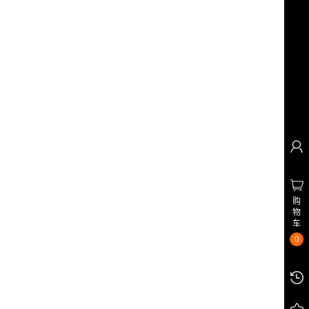
购
物
车
0