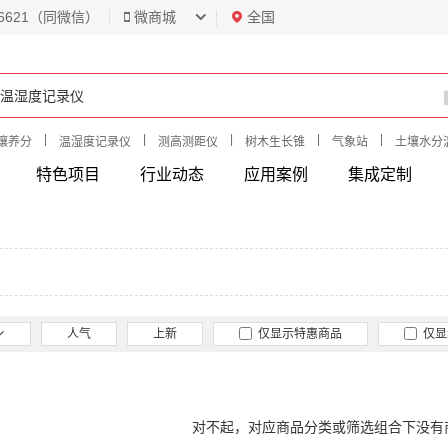
6621（同微信）
微商城
全国
|
|
|
|
|
壤养分
温湿度记录仪
测高测距仪
树木生长锥
气象站
土壤水分
特色项目
行业动态
应用案例
集成定制
人气
上新
仅显示特惠商品
仅显
对不起，对应商品分类或筛选组合下没有