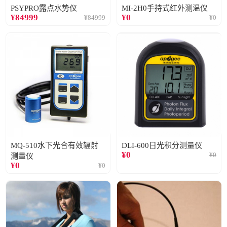
PSYPRO露点水势仪
MI-2H0手持式红外测温仪
¥
84999
¥
0
¥
84999
¥
0
MQ-510水下光合有效辐射
DLI-600日光积分测量仪
¥
0
¥
0
测量仪
¥
0
¥
0