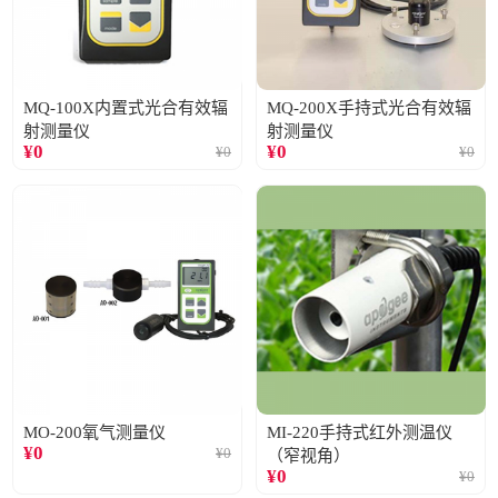
MQ-100X内置式光合有效辐
MQ-200X手持式光合有效辐
射测量仪
射测量仪
¥
0
¥
0
¥
0
¥
0
MO-200氧气测量仪
MI-220手持式红外测温仪
¥
0
¥
0
（窄视角）
¥
0
¥
0