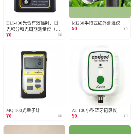
DLI-400光合有效辐射、日
MI230手持式红外测温仪
¥
0
¥
0
光积分和光周期测量仪（仅
¥
0
¥
0
阳光）
MQ-100光量子计
AT-100小型蓝牙记录仪
¥
0
¥
0
¥
0
¥
0