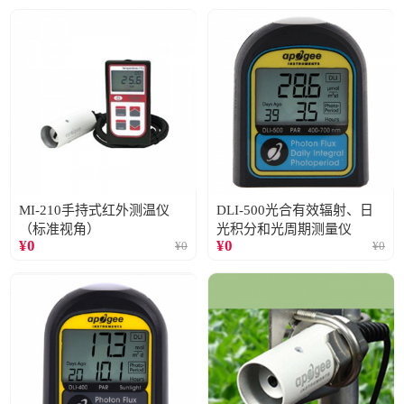
MI-210手持式红外测温仪
DLI-500光合有效辐射、日
（标准视角）
光积分和光周期测量仪
¥
0
¥
0
¥
0
¥
0