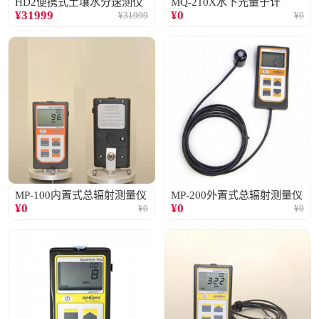
HD2便携式土壤水分速测仪
MQ-210X水下光量子计
¥
31999
¥
0
¥
31999
¥
0
MP-100内置式总辐射测量仪
MP-200外置式总辐射测量仪
¥
0
¥
0
¥
0
¥
0