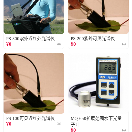
PS-300紫外近红外光谱仪
PS-200紫外可见光谱仪
¥
0
¥
0
¥
0
¥
0
PS-100可见近红外光谱仪
MQ-650扩展范围水下光量
¥
0
¥
0
子计
¥
0
¥
0