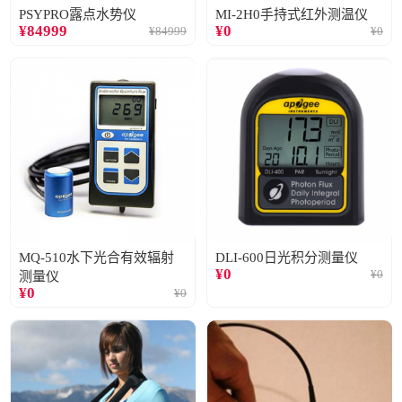
PSYPRO露点水势仪
MI-2H0手持式红外测温仪
¥
84999
¥
0
¥
84999
¥
0
MQ-510水下光合有效辐射
DLI-600日光积分测量仪
¥
0
¥
0
测量仪
¥
0
¥
0