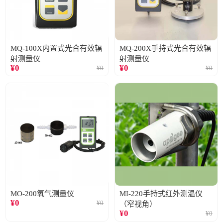
MQ-100X内置式光合有效辐
MQ-200X手持式光合有效辐
射测量仪
射测量仪
¥
0
¥
0
¥
0
¥
0
MO-200氧气测量仪
MI-220手持式红外测温仪
¥
0
¥
0
（窄视角）
¥
0
¥
0