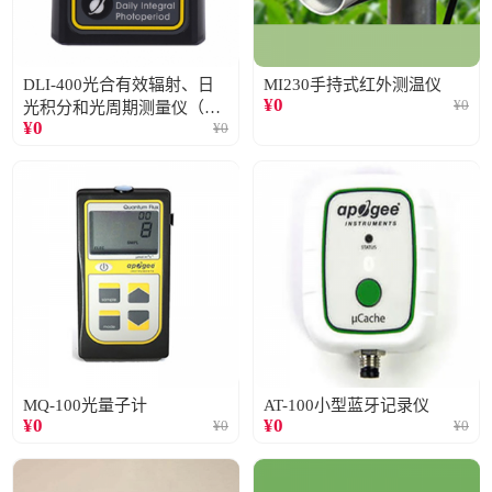
DLI-400光合有效辐射、日
MI230手持式红外测温仪
¥
0
¥
0
光积分和光周期测量仪（仅
¥
0
¥
0
阳光）
MQ-100光量子计
AT-100小型蓝牙记录仪
¥
0
¥
0
¥
0
¥
0