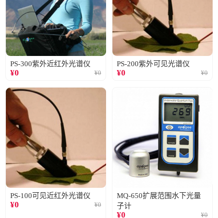
PS-300紫外近红外光谱仪
PS-200紫外可见光谱仪
¥
0
¥
0
¥
0
¥
0
PS-100可见近红外光谱仪
MQ-650扩展范围水下光量
¥
0
¥
0
子计
¥
0
¥
0