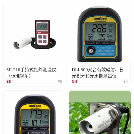
MI-210手持式红外测温仪
DLI-500光合有效辐射、日
（标准视角）
光积分和光周期测量仪
¥
0
¥
0
¥
0
¥
0