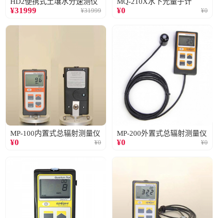
HD2便携式土壤水分速测仪
MQ-210X水下光量子计
¥
31999
¥
0
¥
31999
¥
0
MP-100内置式总辐射测量仪
MP-200外置式总辐射测量仪
¥
0
¥
0
¥
0
¥
0