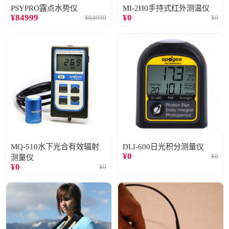
PSYPRO露点水势仪
MI-2H0手持式红外测温仪
¥
84999
¥
0
¥
84999
¥
0
MQ-510水下光合有效辐射
DLI-600日光积分测量仪
¥
0
¥
0
测量仪
¥
0
¥
0