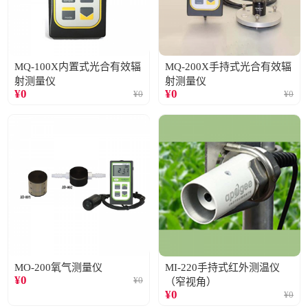
MQ-100X内置式光合有效辐
MQ-200X手持式光合有效辐
射测量仪
射测量仪
¥
0
¥
0
¥
0
¥
0
MO-200氧气测量仪
MI-220手持式红外测温仪
¥
0
¥
0
（窄视角）
¥
0
¥
0