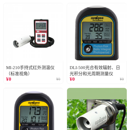
MI-210手持式红外测温仪
DLI-500光合有效辐射、日
（标准视角）
光积分和光周期测量仪
¥
0
¥
0
¥
0
¥
0