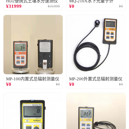
HD2便携式土壤水分速测仪
MQ-210X水下光量子计
¥
31999
¥
0
¥
31999
¥
0
MP-100内置式总辐射测量仪
MP-200外置式总辐射测量仪
¥
0
¥
0
¥
0
¥
0