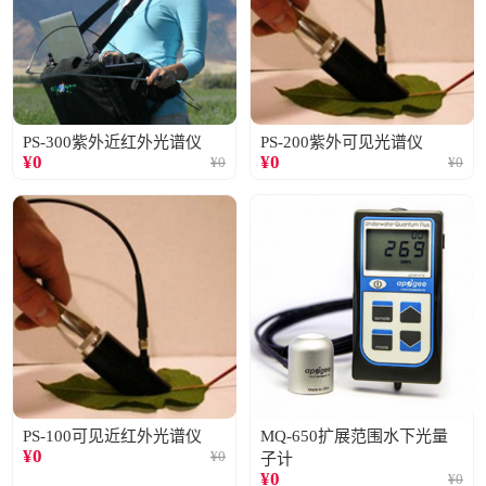
PS-300紫外近红外光谱仪
PS-200紫外可见光谱仪
¥
0
¥
0
¥
0
¥
0
PS-100可见近红外光谱仪
MQ-650扩展范围水下光量
¥
0
¥
0
子计
¥
0
¥
0