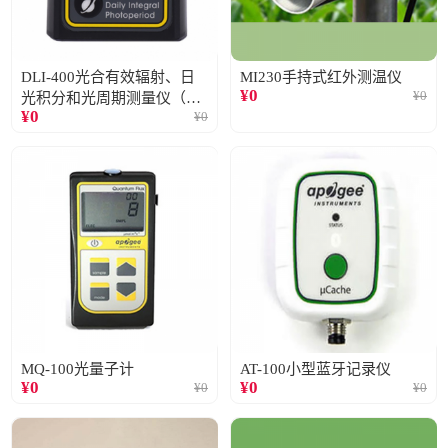
DLI-400光合有效辐射、日
MI230手持式红外测温仪
¥
0
¥
0
光积分和光周期测量仪（仅
¥
0
¥
0
阳光）
MQ-100光量子计
AT-100小型蓝牙记录仪
¥
0
¥
0
¥
0
¥
0