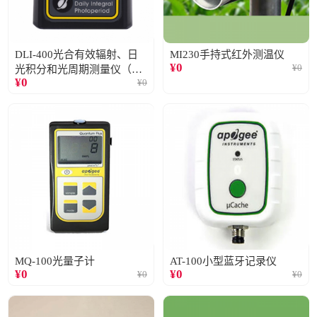
DLI-400光合有效辐射、日
MI230手持式红外测温仪
¥
0
¥
0
光积分和光周期测量仪（仅
¥
0
¥
0
阳光）
MQ-100光量子计
AT-100小型蓝牙记录仪
¥
0
¥
0
¥
0
¥
0