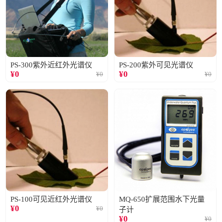
PS-300紫外近红外光谱仪
PS-200紫外可见光谱仪
¥
0
¥
0
¥
0
¥
0
PS-100可见近红外光谱仪
MQ-650扩展范围水下光量
¥
0
¥
0
子计
¥
0
¥
0