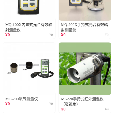
MQ-100X内置式光合有效辐
MQ-200X手持式光合有效辐
射测量仪
射测量仪
¥
0
¥
0
¥
0
¥
0
MO-200氧气测量仪
MI-220手持式红外测温仪
¥
0
¥
0
（窄视角）
¥
0
¥
0