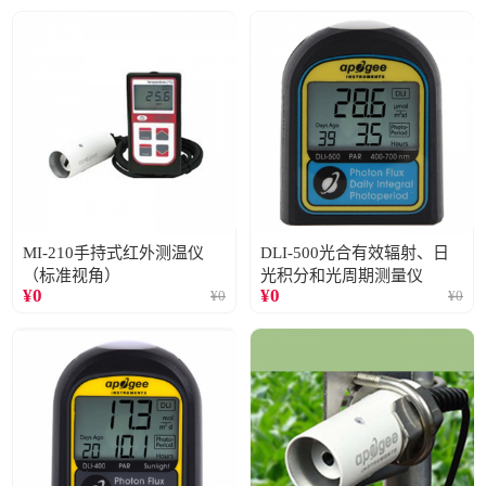
MI-210手持式红外测温仪
DLI-500光合有效辐射、日
（标准视角）
光积分和光周期测量仪
¥
0
¥
0
¥
0
¥
0