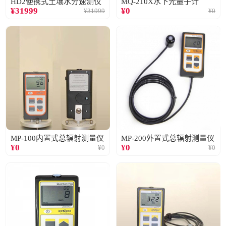
HD2便携式土壤水分速测仪
MQ-210X水下光量子计
¥
31999
¥
0
¥
31999
¥
0
MP-100内置式总辐射测量仪
MP-200外置式总辐射测量仪
¥
0
¥
0
¥
0
¥
0