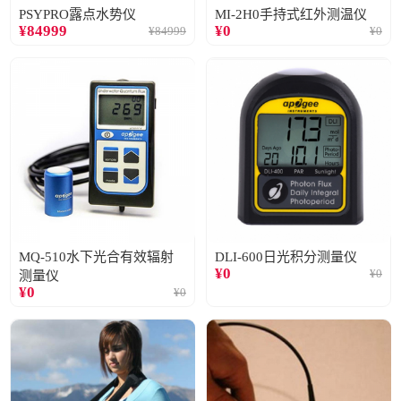
PSYPRO露点水势仪
MI-2H0手持式红外测温仪
¥
84999
¥
0
¥
84999
¥
0
MQ-510水下光合有效辐射
DLI-600日光积分测量仪
¥
0
¥
0
测量仪
¥
0
¥
0