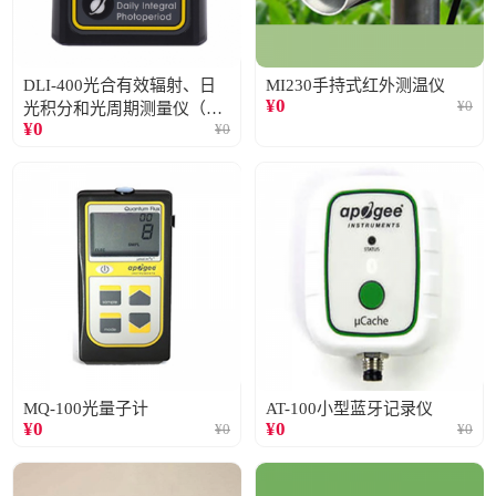
DLI-400光合有效辐射、日
MI230手持式红外测温仪
¥
0
¥
0
光积分和光周期测量仪（仅
¥
0
¥
0
阳光）
MQ-100光量子计
AT-100小型蓝牙记录仪
¥
0
¥
0
¥
0
¥
0