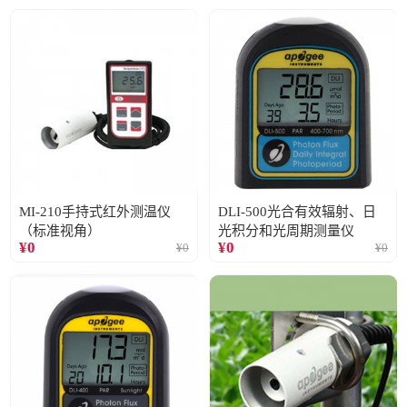
MI-210手持式红外测温仪
DLI-500光合有效辐射、日
（标准视角）
光积分和光周期测量仪
¥
0
¥
0
¥
0
¥
0