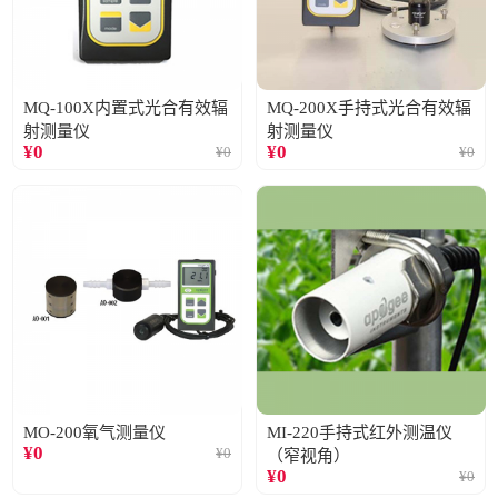
MQ-100X内置式光合有效辐
MQ-200X手持式光合有效辐
射测量仪
射测量仪
¥
0
¥
0
¥
0
¥
0
MO-200氧气测量仪
MI-220手持式红外测温仪
¥
0
¥
0
（窄视角）
¥
0
¥
0