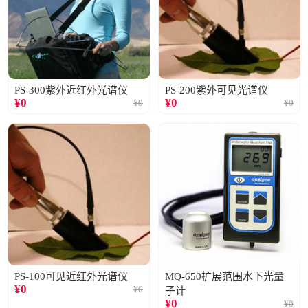
PS-300紫外近红外光谱仪
PS-200紫外可见光谱仪
¥
0
¥
0
¥
0
¥
0
PS-100可见近红外光谱仪
MQ-650扩展范围水下光量
¥
0
¥
0
子计
¥
0
¥
0