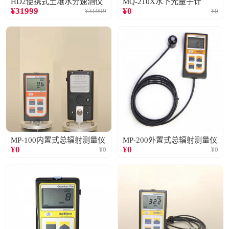
HD2便携式土壤水分速测仪
MQ-210X水下光量子计
¥
31999
¥
0
¥
31999
¥
0
MP-100内置式总辐射测量仪
MP-200外置式总辐射测量仪
¥
0
¥
0
¥
0
¥
0