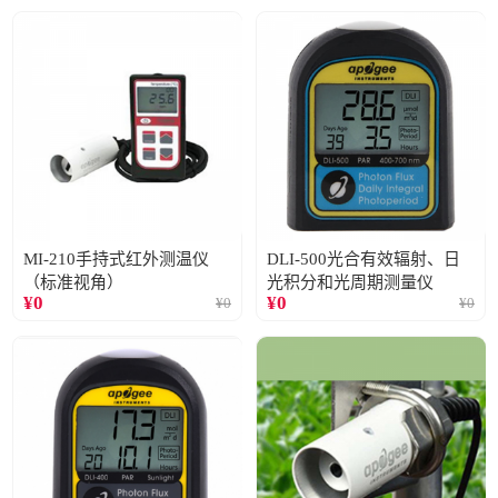
MI-210手持式红外测温仪
DLI-500光合有效辐射、日
（标准视角）
光积分和光周期测量仪
¥
0
¥
0
¥
0
¥
0