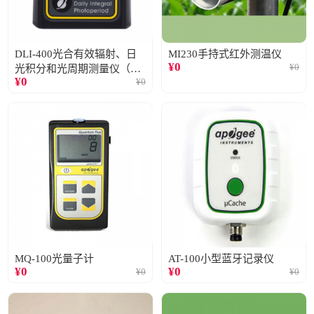
DLI-400光合有效辐射、日
MI230手持式红外测温仪
¥
0
¥
0
光积分和光周期测量仪（仅
¥
0
¥
0
阳光）
MQ-100光量子计
AT-100小型蓝牙记录仪
¥
0
¥
0
¥
0
¥
0