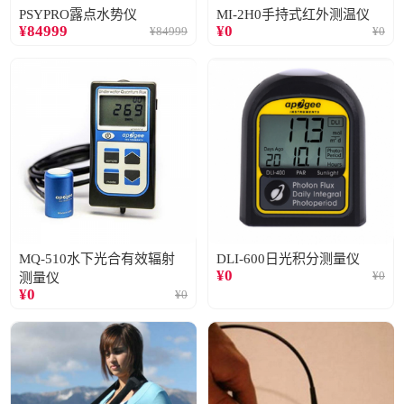
PSYPRO露点水势仪
MI-2H0手持式红外测温仪
¥
84999
¥
0
¥
84999
¥
0
MQ-510水下光合有效辐射
DLI-600日光积分测量仪
¥
0
¥
0
测量仪
¥
0
¥
0