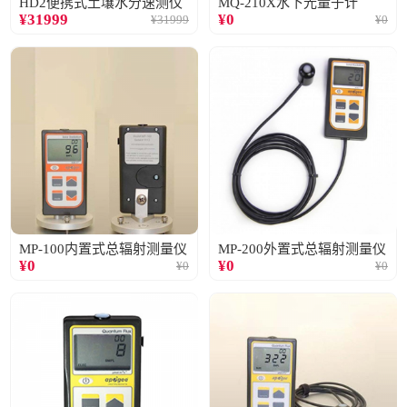
HD2便携式土壤水分速测仪
MQ-210X水下光量子计
¥
31999
¥
0
¥
31999
¥
0
MP-100内置式总辐射测量仪
MP-200外置式总辐射测量仪
¥
0
¥
0
¥
0
¥
0