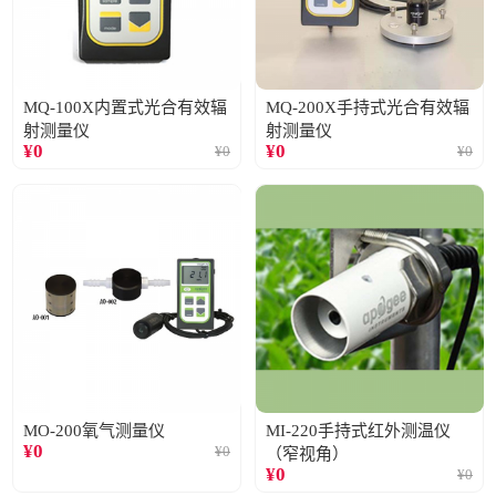
MQ-100X内置式光合有效辐
MQ-200X手持式光合有效辐
射测量仪
射测量仪
¥
0
¥
0
¥
0
¥
0
MO-200氧气测量仪
MI-220手持式红外测温仪
¥
0
¥
0
（窄视角）
¥
0
¥
0