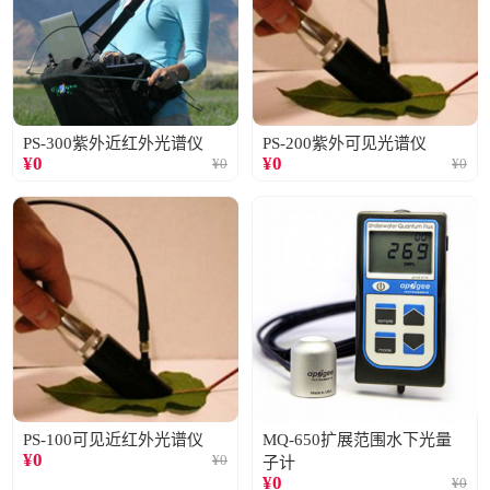
PS-300紫外近红外光谱仪
PS-200紫外可见光谱仪
¥
0
¥
0
¥
0
¥
0
PS-100可见近红外光谱仪
MQ-650扩展范围水下光量
¥
0
¥
0
子计
¥
0
¥
0