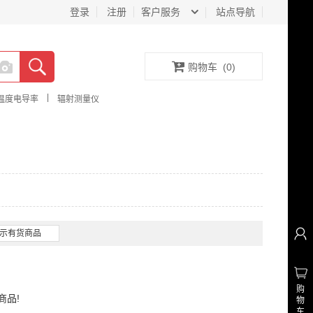
登录
注册
客户服务
站点导航
购物车
(
0
)
|
温度电导率
辐射测量仪
示有货商品
购
商品!
物
车