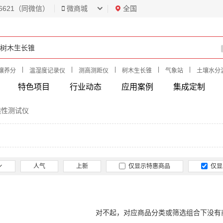
6621（同微信）
微商城
全国
|
|
|
|
|
壤养分
温湿度记录仪
测高测距仪
树木生长锥
气象站
土壤水分
特色项目
行业动态
应用案例
集成定制
透性测试仪
人气
上新
仅显示特惠商品
仅显
对不起，对应商品分类或筛选组合下没有