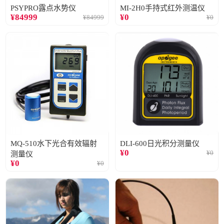
PSYPRO露点水势仪
MI-2H0手持式红外测温仪
¥
84999
¥
0
¥
84999
¥
0
MQ-510水下光合有效辐射
DLI-600日光积分测量仪
¥
0
¥
0
测量仪
¥
0
¥
0