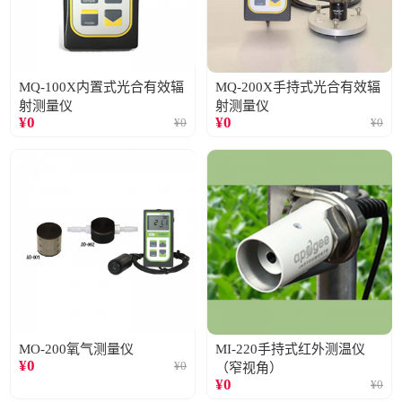
MQ-100X内置式光合有效辐
MQ-200X手持式光合有效辐
射测量仪
射测量仪
¥
0
¥
0
¥
0
¥
0
MO-200氧气测量仪
MI-220手持式红外测温仪
¥
0
¥
0
（窄视角）
¥
0
¥
0