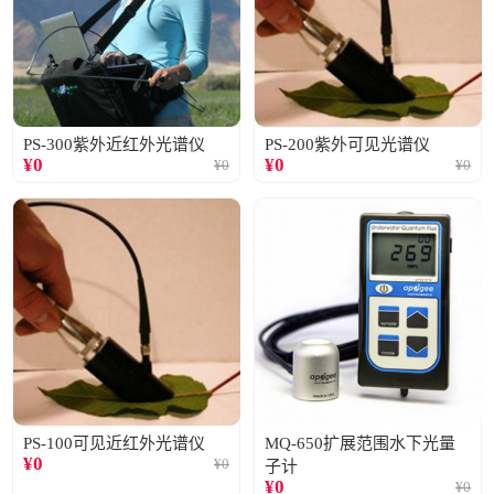
PS-300紫外近红外光谱仪
PS-200紫外可见光谱仪
¥
0
¥
0
¥
0
¥
0
PS-100可见近红外光谱仪
MQ-650扩展范围水下光量
¥
0
¥
0
子计
¥
0
¥
0