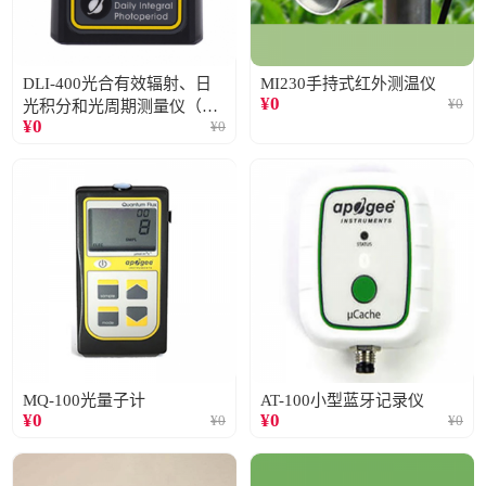
DLI-400光合有效辐射、日
MI230手持式红外测温仪
¥
0
¥
0
光积分和光周期测量仪（仅
¥
0
¥
0
阳光）
MQ-100光量子计
AT-100小型蓝牙记录仪
¥
0
¥
0
¥
0
¥
0