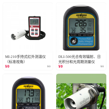
MI-210手持式红外测温仪
DLI-500光合有效辐射、日
（标准视角）
光积分和光周期测量仪
¥
0
¥
0
¥
0
¥
0