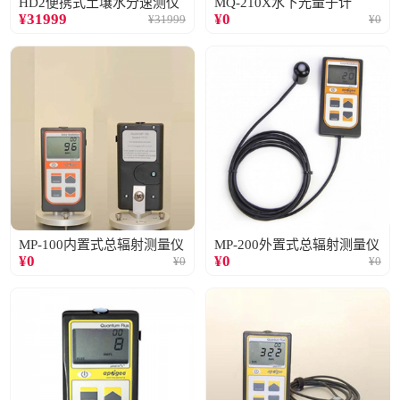
HD2便携式土壤水分速测仪
MQ-210X水下光量子计
¥
31999
¥
0
¥
31999
¥
0
MP-100内置式总辐射测量仪
MP-200外置式总辐射测量仪
¥
0
¥
0
¥
0
¥
0