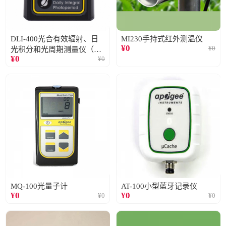
DLI-400光合有效辐射、日
MI230手持式红外测温仪
¥
0
¥
0
光积分和光周期测量仪（仅
¥
0
¥
0
阳光）
MQ-100光量子计
AT-100小型蓝牙记录仪
¥
0
¥
0
¥
0
¥
0