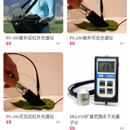
PS-300紫外近红外光谱仪
PS-200紫外可见光谱仪
¥
0
¥
0
¥
0
¥
0
PS-100可见近红外光谱仪
MQ-650扩展范围水下光量
¥
0
¥
0
子计
¥
0
¥
0