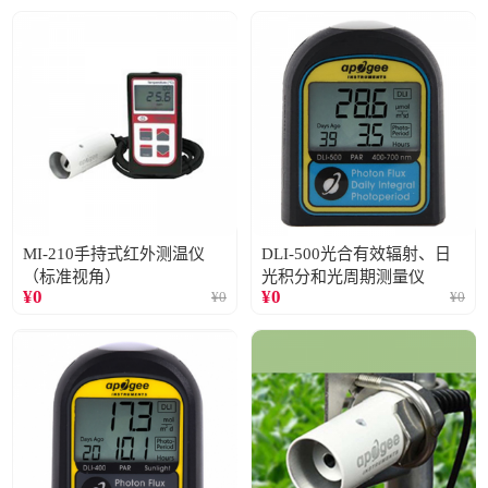
MI-210手持式红外测温仪
DLI-500光合有效辐射、日
（标准视角）
光积分和光周期测量仪
¥
0
¥
0
¥
0
¥
0