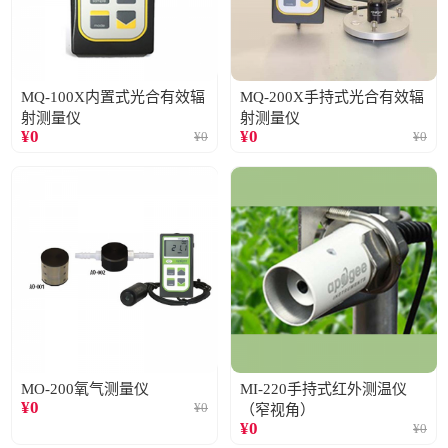
MQ-100X内置式光合有效辐
MQ-200X手持式光合有效辐
射测量仪
射测量仪
¥
0
¥
0
¥
0
¥
0
MO-200氧气测量仪
MI-220手持式红外测温仪
¥
0
¥
0
（窄视角）
¥
0
¥
0