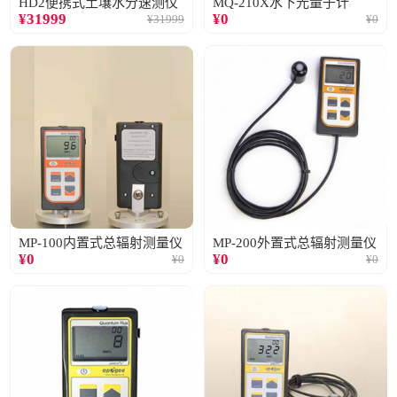
HD2便携式土壤水分速测仪
MQ-210X水下光量子计
¥
31999
¥
0
¥
31999
¥
0
MP-100内置式总辐射测量仪
MP-200外置式总辐射测量仪
¥
0
¥
0
¥
0
¥
0