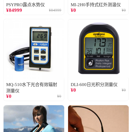
PSYPRO露点水势仪
MI-2H0手持式红外测温仪
¥
84999
¥
0
¥
84999
¥
0
MQ-510水下光合有效辐射
DLI-600日光积分测量仪
¥
0
¥
0
测量仪
¥
0
¥
0