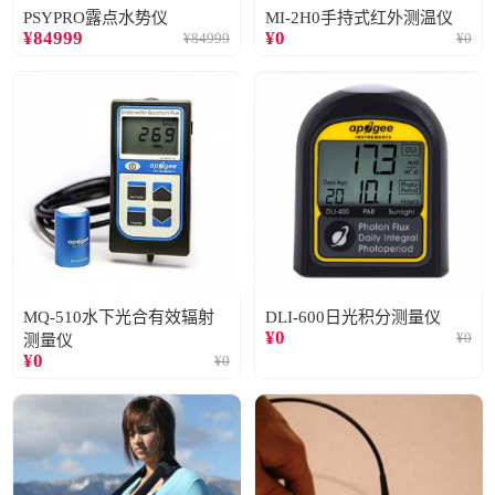
PSYPRO露点水势仪
MI-2H0手持式红外测温仪
¥
84999
¥
0
¥
84999
¥
0
MQ-510水下光合有效辐射
DLI-600日光积分测量仪
¥
0
¥
0
测量仪
¥
0
¥
0