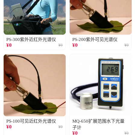
PS-300紫外近红外光谱仪
PS-200紫外可见光谱仪
¥
0
¥
0
¥
0
¥
0
PS-100可见近红外光谱仪
MQ-650扩展范围水下光量
¥
0
¥
0
子计
¥
0
¥
0