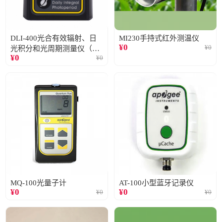
DLI-400光合有效辐射、日
MI230手持式红外测温仪
¥
0
¥
0
光积分和光周期测量仪（仅
¥
0
¥
0
阳光）
MQ-100光量子计
AT-100小型蓝牙记录仪
¥
0
¥
0
¥
0
¥
0