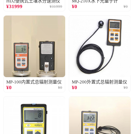
HD2便携式土壤水分速测仪
MQ-210X水下光量子计
¥
31999
¥
0
¥
31999
¥
0
MP-100内置式总辐射测量仪
MP-200外置式总辐射测量仪
¥
0
¥
0
¥
0
¥
0