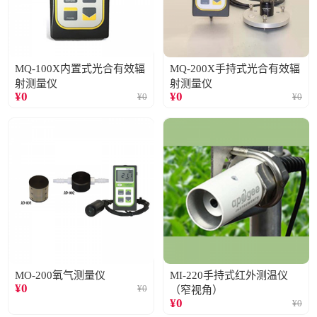
MQ-100X内置式光合有效辐
MQ-200X手持式光合有效辐
射测量仪
射测量仪
¥
0
¥
0
¥
0
¥
0
MO-200氧气测量仪
MI-220手持式红外测温仪
¥
0
¥
0
（窄视角）
¥
0
¥
0