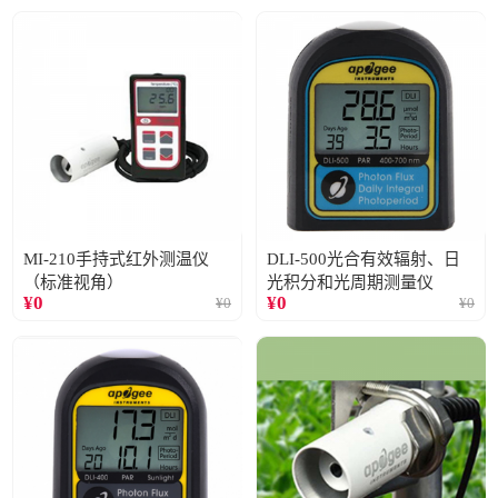
MI-210手持式红外测温仪
DLI-500光合有效辐射、日
（标准视角）
光积分和光周期测量仪
¥
0
¥
0
¥
0
¥
0