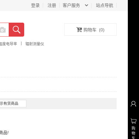
登录
注册
客户服务
站点导航
购物车
(
0
)
|
温度电导率
辐射测量仪
示有货商品
购
商品!
物
车