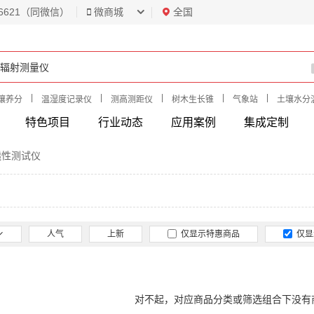
6621（同微信）
微商城
全国
|
|
|
|
|
壤养分
温湿度记录仪
测高测距仪
树木生长锥
气象站
土壤水分
特色项目
行业动态
应用案例
集成定制
透性测试仪
人气
上新
仅显示特惠商品
仅显
对不起，对应商品分类或筛选组合下没有