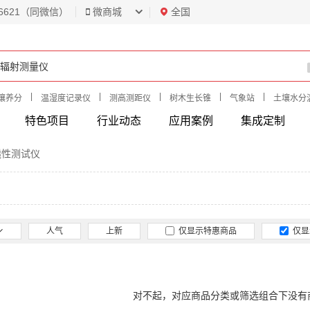
6621（同微信）
微商城
全国
|
|
|
|
|
壤养分
温湿度记录仪
测高测距仪
树木生长锥
气象站
土壤水分
特色项目
行业动态
应用案例
集成定制
透性测试仪
人气
上新
仅显示特惠商品
仅显
对不起，对应商品分类或筛选组合下没有