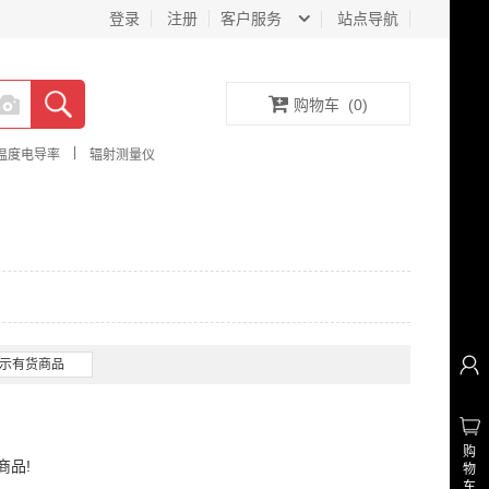
登录
注册
客户服务
站点导航
购物车
(
0
)
|
温度电导率
辐射测量仪
示有货商品
购
商品!
物
车