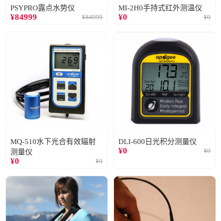
PSYPRO露点水势仪
MI-2H0手持式红外测温仪
¥
84999
¥
0
¥
84999
¥
0
MQ-510水下光合有效辐射
DLI-600日光积分测量仪
¥
0
¥
0
测量仪
¥
0
¥
0