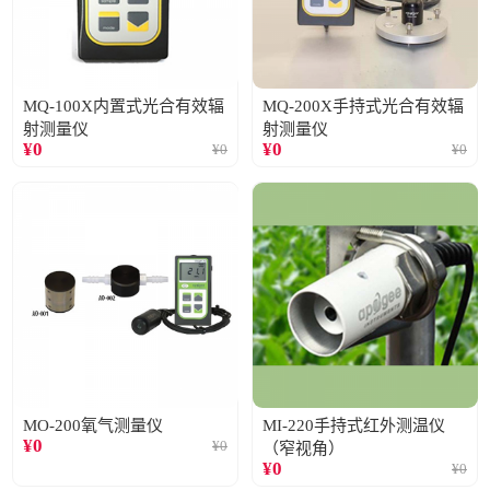
MQ-100X内置式光合有效辐
MQ-200X手持式光合有效辐
射测量仪
射测量仪
¥
0
¥
0
¥
0
¥
0
MO-200氧气测量仪
MI-220手持式红外测温仪
¥
0
¥
0
（窄视角）
¥
0
¥
0