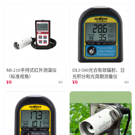
MI-210手持式红外测温仪
DLI-500光合有效辐射、日
（标准视角）
光积分和光周期测量仪
¥
0
¥
0
¥
0
¥
0