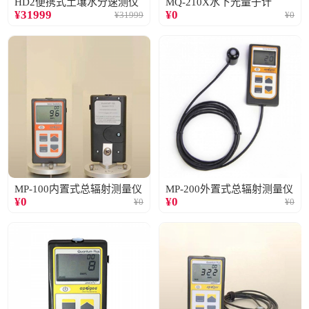
HD2便携式土壤水分速测仪
MQ-210X水下光量子计
¥
31999
¥
0
¥
31999
¥
0
MP-100内置式总辐射测量仪
MP-200外置式总辐射测量仪
¥
0
¥
0
¥
0
¥
0