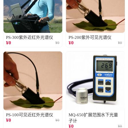
PS-300紫外近红外光谱仪
PS-200紫外可见光谱仪
¥
0
¥
0
¥
0
¥
0
PS-100可见近红外光谱仪
MQ-650扩展范围水下光量
¥
0
¥
0
子计
¥
0
¥
0