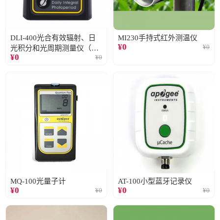
DLI-400光合有效辐射、日
MI230手持式红外测温仪
¥
0
¥
0
光积分和光周期测量仪（仅
¥
0
¥
0
阳光）
MQ-100光量子计
AT-100小型蓝牙记录仪
¥
0
¥
0
¥
0
¥
0