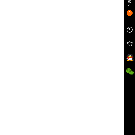
物
车
0