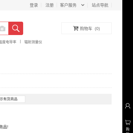
登录
注册
客户服务
站点导航
购物车
(
0
)
|
温度电导率
辐射测量仪
示有货商品
商品!
购