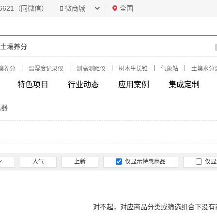
6621（同微信）
微商城
全国
|
|
|
|
|
壤养分
温湿度记录仪
测高测距仪
树木生长锥
气象站
土壤水分
特色项目
行业动态
应用案例
集成定制
拟器
人气
上新
仅显示特惠商品
仅显
对不起，对应商品分类或筛选组合下没有