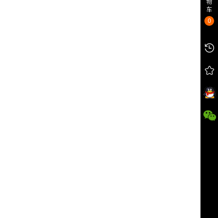
物
车
0