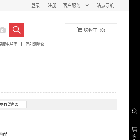
登录
注册
客户服务
站点导航
购物车
(
0
)
|
温度电导率
辐射测量仪
示有货商品
商品!
购