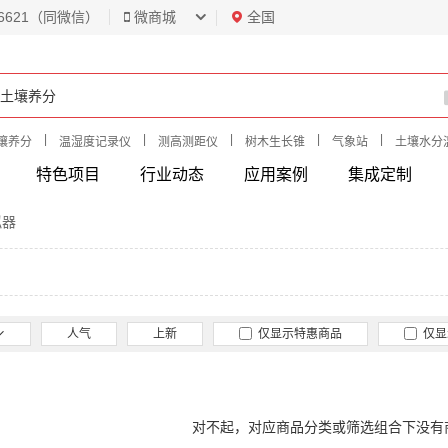
6621（同微信）
微商城
全国
|
|
|
|
|
壤养分
温湿度记录仪
测高测距仪
树木生长锥
气象站
土壤水分
特色项目
行业动态
应用案例
集成定制
拟器
人气
上新
仅显示特惠商品
仅显
对不起，对应商品分类或筛选组合下没有