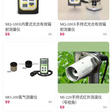
MQ-100X内置式光合有效辐
MQ-200X手持式光合有效辐
射测量仪
射测量仪
¥
0
¥
0
¥
0
¥
0
MO-200氧气测量仪
MI-220手持式红外测温仪
¥
0
¥
0
（窄视角）
¥
0
¥
0