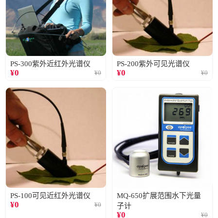
PS-300紫外近红外光谱仪
PS-200紫外可见光谱仪
¥
0
¥
0
¥
0
¥
0
PS-100可见近红外光谱仪
MQ-650扩展范围水下光量
¥
0
¥
0
子计
¥
0
¥
0