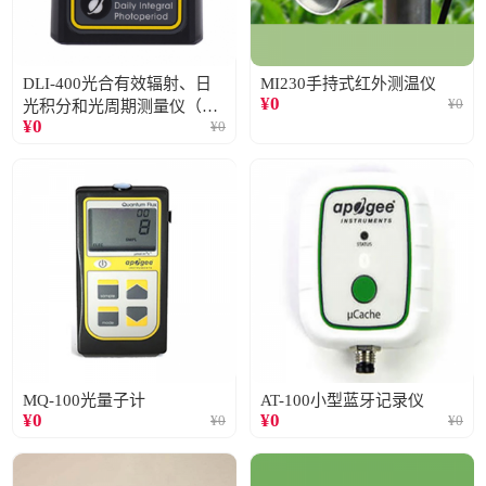
DLI-400光合有效辐射、日
MI230手持式红外测温仪
¥
0
¥
0
光积分和光周期测量仪（仅
¥
0
¥
0
阳光）
MQ-100光量子计
AT-100小型蓝牙记录仪
¥
0
¥
0
¥
0
¥
0