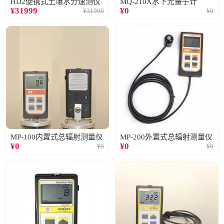
HD2便携式土壤水分速测仪
MQ-210X水下光量子计
¥
31999
¥
0
¥
31999
¥
0
MP-100内置式总辐射测量仪
MP-200外置式总辐射测量仪
¥
0
¥
0
¥
0
¥
0