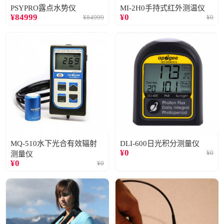
PSYPRO露点水势仪
MI-2H0手持式红外测温仪
¥
84999
¥
0
¥
84999
¥
0
MQ-510水下光合有效辐射
DLI-600日光积分测量仪
¥
0
¥
0
测量仪
¥
0
¥
0