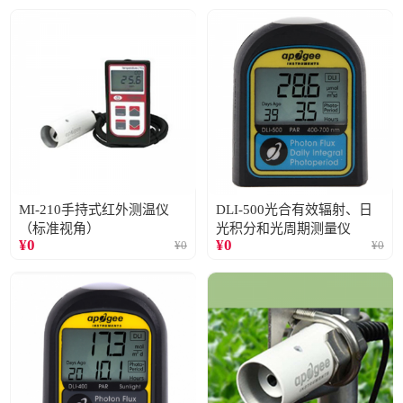
MI-210手持式红外测温仪
DLI-500光合有效辐射、日
（标准视角）
光积分和光周期测量仪
¥
0
¥
0
¥
0
¥
0