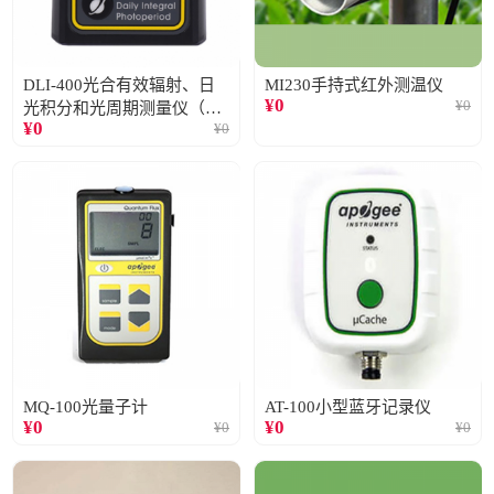
DLI-400光合有效辐射、日
MI230手持式红外测温仪
¥
0
¥
0
光积分和光周期测量仪（仅
¥
0
¥
0
阳光）
MQ-100光量子计
AT-100小型蓝牙记录仪
¥
0
¥
0
¥
0
¥
0