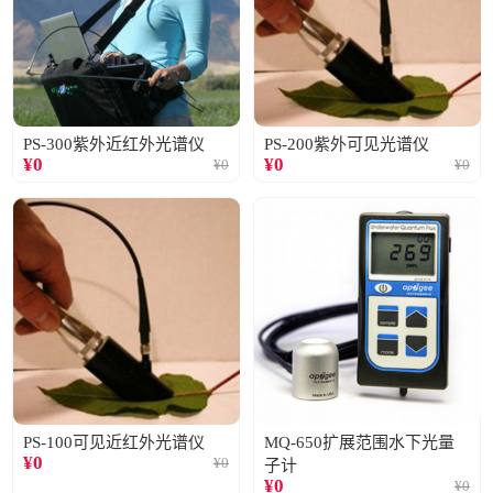
PS-300紫外近红外光谱仪
PS-200紫外可见光谱仪
¥
0
¥
0
¥
0
¥
0
PS-100可见近红外光谱仪
MQ-650扩展范围水下光量
¥
0
¥
0
子计
¥
0
¥
0