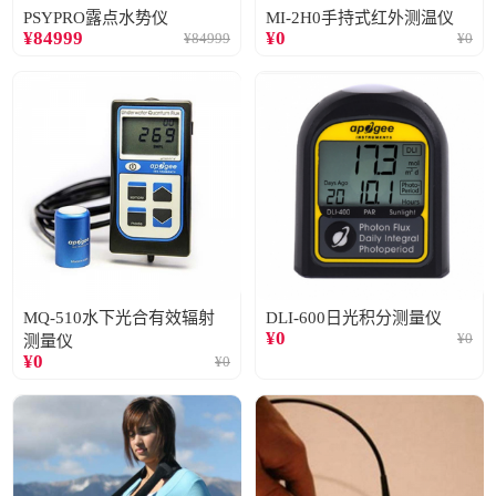
PSYPRO露点水势仪
MI-2H0手持式红外测温仪
¥
84999
¥
0
¥
84999
¥
0
MQ-510水下光合有效辐射
DLI-600日光积分测量仪
¥
0
¥
0
测量仪
¥
0
¥
0