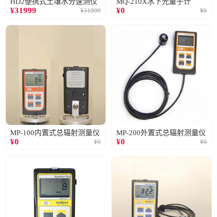
HD2便携式土壤水分速测仪
MQ-210X水下光量子计
¥
31999
¥
0
¥
31999
¥
0
MP-100内置式总辐射测量仪
MP-200外置式总辐射测量仪
¥
0
¥
0
¥
0
¥
0