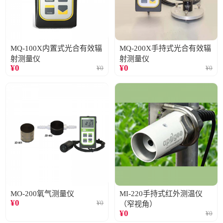
MQ-100X内置式光合有效辐
MQ-200X手持式光合有效辐
射测量仪
射测量仪
¥
0
¥
0
¥
0
¥
0
MO-200氧气测量仪
MI-220手持式红外测温仪
¥
0
¥
0
（窄视角）
¥
0
¥
0