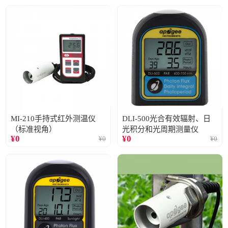
MI-210手持式红外测温仪
DLI-500光合有效辐射、日
（标准视角）
光积分和光周期测量仪
¥
0
¥
0
¥
0
¥
0