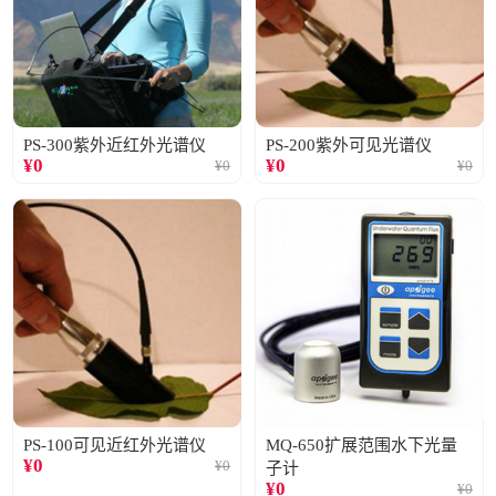
PS-300紫外近红外光谱仪
PS-200紫外可见光谱仪
¥
0
¥
0
¥
0
¥
0
PS-100可见近红外光谱仪
MQ-650扩展范围水下光量
¥
0
¥
0
子计
¥
0
¥
0