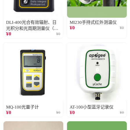
DLI-400光合有效辐射、日
MI230手持式红外测温仪
¥
0
¥
0
光积分和光周期测量仪（仅
¥
0
¥
0
阳光）
MQ-100光量子计
AT-100小型蓝牙记录仪
¥
0
¥
0
¥
0
¥
0