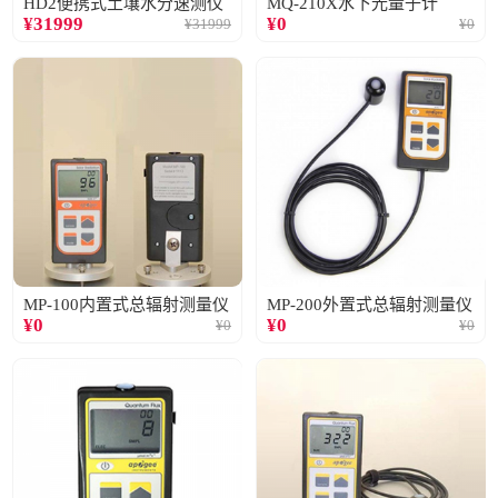
HD2便携式土壤水分速测仪
MQ-210X水下光量子计
¥
31999
¥
0
¥
31999
¥
0
MP-100内置式总辐射测量仪
MP-200外置式总辐射测量仪
¥
0
¥
0
¥
0
¥
0