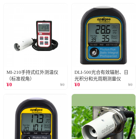
MI-210手持式红外测温仪
DLI-500光合有效辐射、日
（标准视角）
光积分和光周期测量仪
¥
0
¥
0
¥
0
¥
0