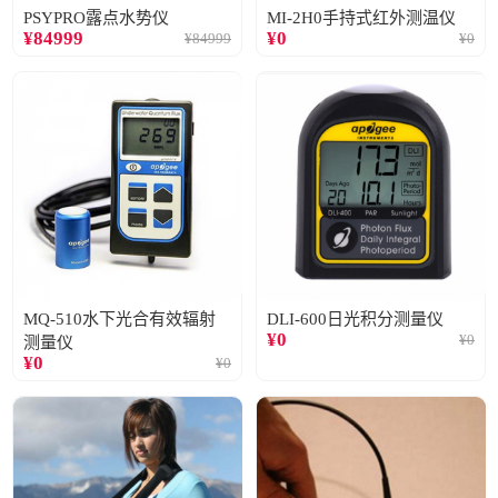
PSYPRO露点水势仪
MI-2H0手持式红外测温仪
¥
84999
¥
0
¥
84999
¥
0
MQ-510水下光合有效辐射
DLI-600日光积分测量仪
¥
0
¥
0
测量仪
¥
0
¥
0