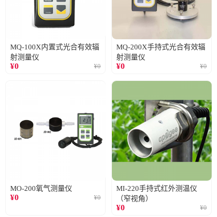
MQ-100X内置式光合有效辐
MQ-200X手持式光合有效辐
射测量仪
射测量仪
¥
0
¥
0
¥
0
¥
0
MO-200氧气测量仪
MI-220手持式红外测温仪
¥
0
¥
0
（窄视角）
¥
0
¥
0