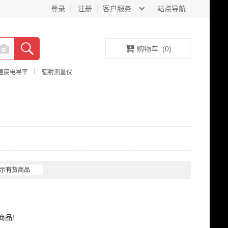
登录
注册
客户服务
站点导航
购物车
(
0
)
|
温度电导率
辐射测量仪
示有货商品
商品!