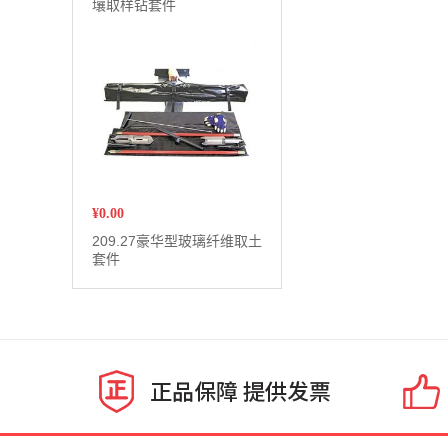
壤取样钻套件
¥
0.00
209.27豪华型玻璃纤维取土
套件