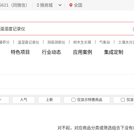
6621（同微信）
微商城
全国
|
|
|
|
|
壤养分
温湿度记录仪
测高测距仪
树木生长锥
气象站
土壤水分
特色项目
行业动态
应用案例
集成定制
人气
上新
仅显示特惠商品
仅显
对不起，对应商品分类或筛选组合下没有