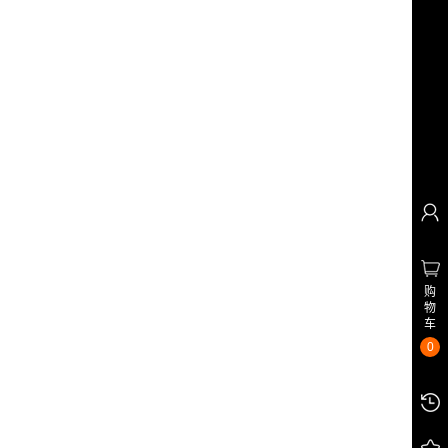
购
物
车
0