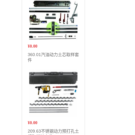
¥
0.00
360.01汽油动力土芯取样套
件
¥
0.00
209.63不锈钢动力预打孔土