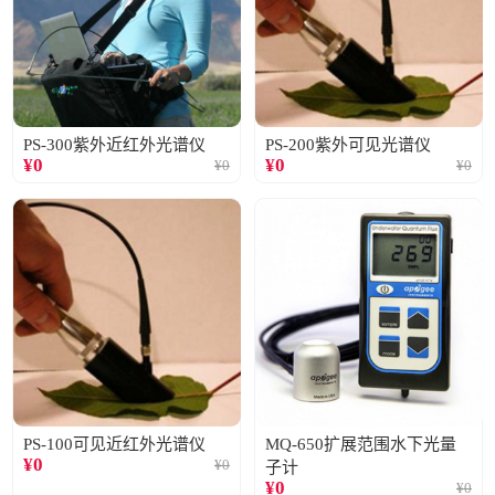
PS-300紫外近红外光谱仪
PS-200紫外可见光谱仪
¥
0
¥
0
¥
0
¥
0
PS-100可见近红外光谱仪
MQ-650扩展范围水下光量
¥
0
¥
0
子计
¥
0
¥
0