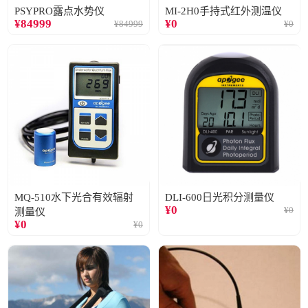
PSYPRO露点水势仪
MI-2H0手持式红外测温仪
¥
84999
¥
0
¥
84999
¥
0
MQ-510水下光合有效辐射
DLI-600日光积分测量仪
¥
0
¥
0
测量仪
¥
0
¥
0