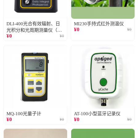
DLI-400光合有效辐射、日
MI230手持式红外测温仪
¥
0
¥
0
光积分和光周期测量仪（仅
¥
0
¥
0
阳光）
MQ-100光量子计
AT-100小型蓝牙记录仪
¥
0
¥
0
¥
0
¥
0