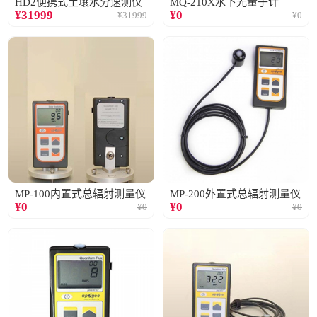
HD2便携式土壤水分速测仪
MQ-210X水下光量子计
¥
31999
¥
0
¥
31999
¥
0
MP-100内置式总辐射测量仪
MP-200外置式总辐射测量仪
¥
0
¥
0
¥
0
¥
0