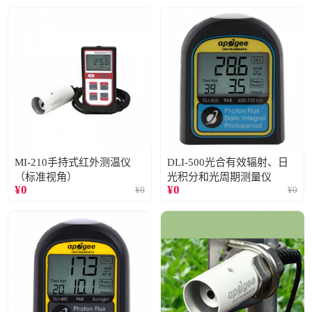
MI-210手持式红外测温仪
DLI-500光合有效辐射、日
（标准视角）
光积分和光周期测量仪
¥
0
¥
0
¥
0
¥
0