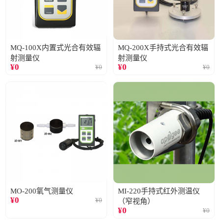
MQ-100X内置式光合有效辐
MQ-200X手持式光合有效辐
射测量仪
射测量仪
¥
0
¥
0
¥
0
¥
0
MO-200氧气测量仪
MI-220手持式红外测温仪
¥
0
¥
0
（窄视角）
¥
0
¥
0