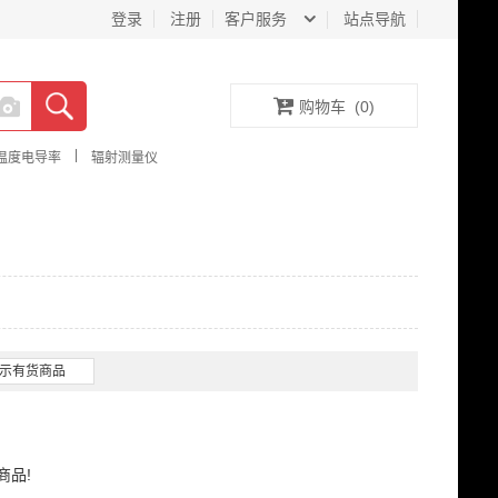
登录
注册
客户服务
站点导航
购物车
(
0
)
|
温度电导率
辐射测量仪
示有货商品
商品!