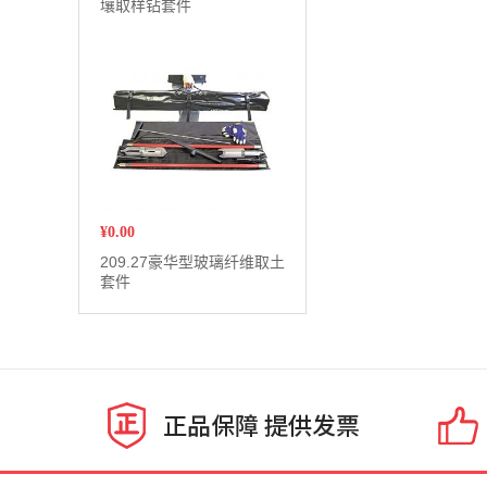
壤取样钻套件
¥
0.00
209.27豪华型玻璃纤维取土
套件