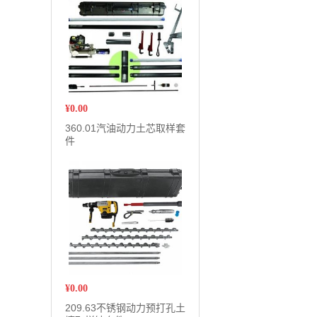
¥
0.00
360.01汽油动力土芯取样套
件
¥
0.00
209.63不锈钢动力预打孔土