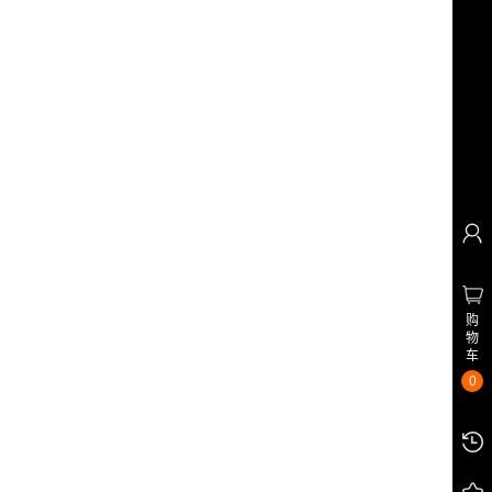
购
物
车
0