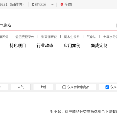
6621（同微信）
微商城
全国
|
|
|
|
|
壤养分
温湿度记录仪
测高测距仪
树木生长锥
气象站
土壤水分
特色项目
行业动态
应用案例
集成定制
人气
上新
仅显示特惠商品
仅显
对不起，对应商品分类或筛选组合下没有