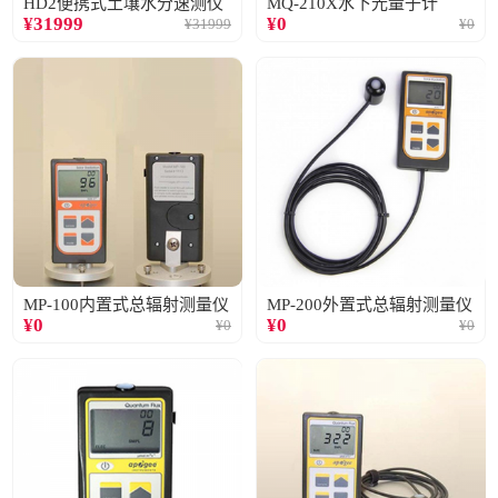
HD2便携式土壤水分速测仪
MQ-210X水下光量子计
¥
31999
¥
0
¥
31999
¥
0
MP-100内置式总辐射测量仪
MP-200外置式总辐射测量仪
¥
0
¥
0
¥
0
¥
0