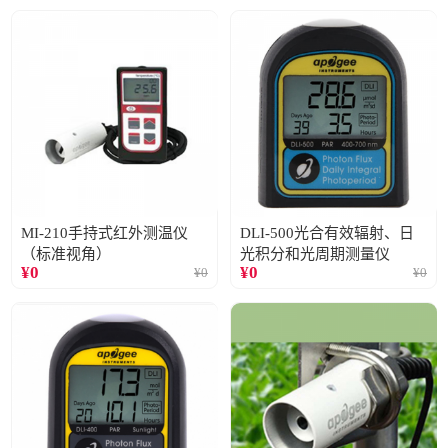
MI-210手持式红外测温仪
DLI-500光合有效辐射、日
（标准视角）
光积分和光周期测量仪
¥
0
¥
0
¥
0
¥
0