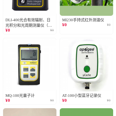
DLI-400光合有效辐射、日
MI230手持式红外测温仪
¥
0
¥
0
光积分和光周期测量仪（仅
¥
0
¥
0
阳光）
MQ-100光量子计
AT-100小型蓝牙记录仪
¥
0
¥
0
¥
0
¥
0