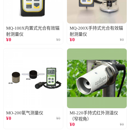
MQ-100X内置式光合有效辐
MQ-200X手持式光合有效辐
射测量仪
射测量仪
¥
0
¥
0
¥
0
¥
0
MO-200氧气测量仪
MI-220手持式红外测温仪
¥
0
¥
0
（窄视角）
¥
0
¥
0