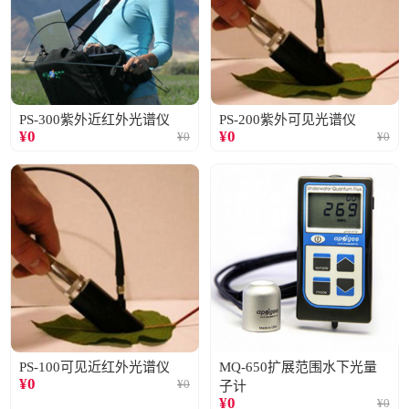
PS-300紫外近红外光谱仪
PS-200紫外可见光谱仪
¥
0
¥
0
¥
0
¥
0
PS-100可见近红外光谱仪
MQ-650扩展范围水下光量
¥
0
¥
0
子计
¥
0
¥
0