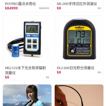
PSYPRO露点水势仪
MI-2H0手持式红外测温仪
¥
84999
¥
0
¥
84999
¥
0
MQ-510水下光合有效辐射
DLI-600日光积分测量仪
¥
0
¥
0
测量仪
¥
0
¥
0