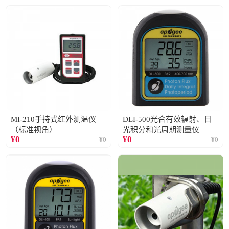
MI-210手持式红外测温仪
DLI-500光合有效辐射、日
（标准视角）
光积分和光周期测量仪
¥
0
¥
0
¥
0
¥
0