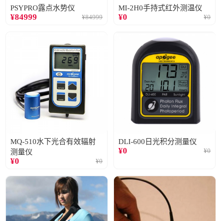
PSYPRO露点水势仪
MI-2H0手持式红外测温仪
¥
84999
¥
0
¥
84999
¥
0
MQ-510水下光合有效辐射
DLI-600日光积分测量仪
¥
0
¥
0
测量仪
¥
0
¥
0