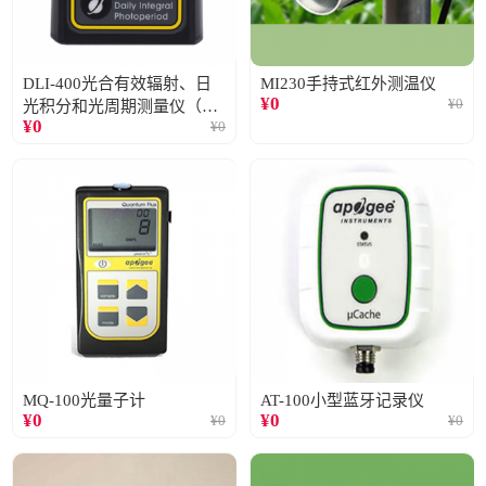
DLI-400光合有效辐射、日
MI230手持式红外测温仪
¥
0
¥
0
光积分和光周期测量仪（仅
¥
0
¥
0
阳光）
MQ-100光量子计
AT-100小型蓝牙记录仪
¥
0
¥
0
¥
0
¥
0