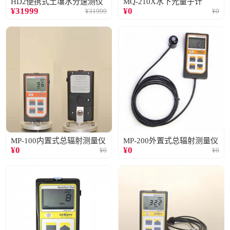
HD2便携式土壤水分速测仪
MQ-210X水下光量子计
¥
31999
¥
0
¥
31999
¥
0
MP-100内置式总辐射测量仪
MP-200外置式总辐射测量仪
¥
0
¥
0
¥
0
¥
0