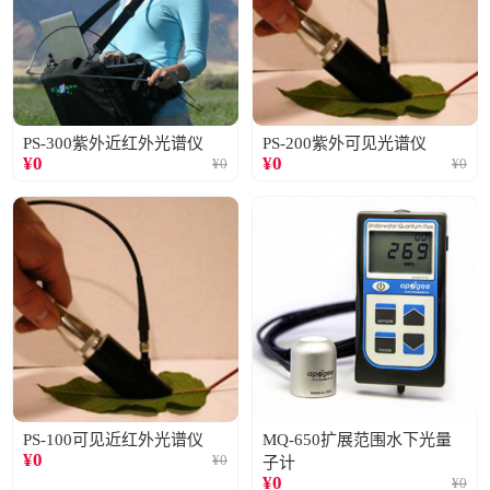
PS-300紫外近红外光谱仪
PS-200紫外可见光谱仪
¥
0
¥
0
¥
0
¥
0
PS-100可见近红外光谱仪
MQ-650扩展范围水下光量
¥
0
¥
0
子计
¥
0
¥
0