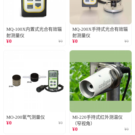
MQ-100X内置式光合有效辐
MQ-200X手持式光合有效辐
射测量仪
射测量仪
¥
0
¥
0
¥
0
¥
0
MO-200氧气测量仪
MI-220手持式红外测温仪
¥
0
¥
0
（窄视角）
¥
0
¥
0