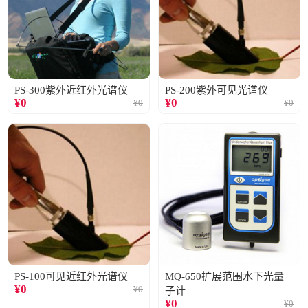
PS-300紫外近红外光谱仪
PS-200紫外可见光谱仪
¥
0
¥
0
¥
0
¥
0
PS-100可见近红外光谱仪
MQ-650扩展范围水下光量
¥
0
¥
0
子计
¥
0
¥
0