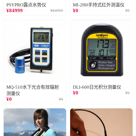
PSYPRO露点水势仪
MI-2H0手持式红外测温仪
¥
84999
¥
0
¥
84999
¥
0
MQ-510水下光合有效辐射
DLI-600日光积分测量仪
¥
0
¥
0
测量仪
¥
0
¥
0