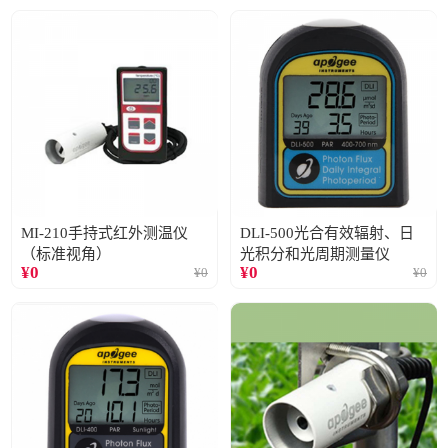
MI-210手持式红外测温仪
DLI-500光合有效辐射、日
（标准视角）
光积分和光周期测量仪
¥
0
¥
0
¥
0
¥
0