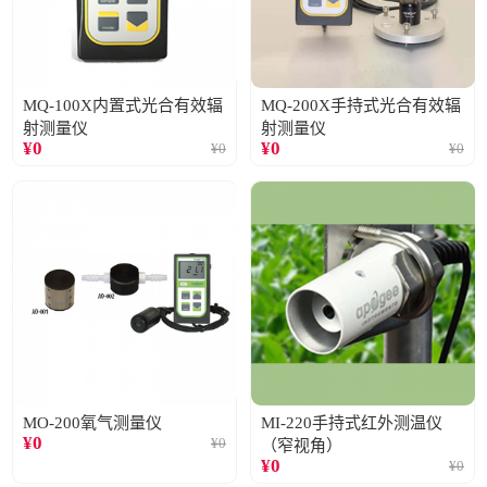
MQ-100X内置式光合有效辐
MQ-200X手持式光合有效辐
射测量仪
射测量仪
¥
0
¥
0
¥
0
¥
0
MO-200氧气测量仪
MI-220手持式红外测温仪
¥
0
¥
0
（窄视角）
¥
0
¥
0