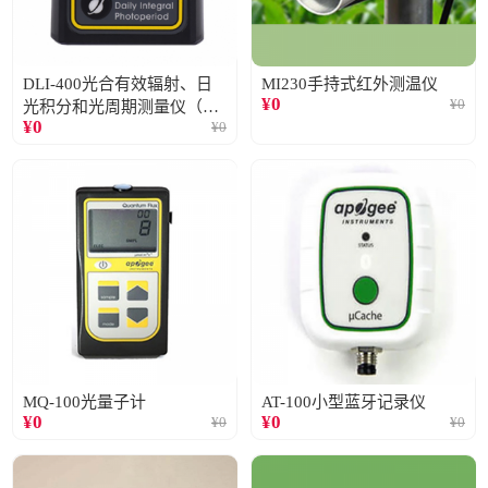
DLI-400光合有效辐射、日
MI230手持式红外测温仪
¥
0
¥
0
光积分和光周期测量仪（仅
¥
0
¥
0
阳光）
MQ-100光量子计
AT-100小型蓝牙记录仪
¥
0
¥
0
¥
0
¥
0