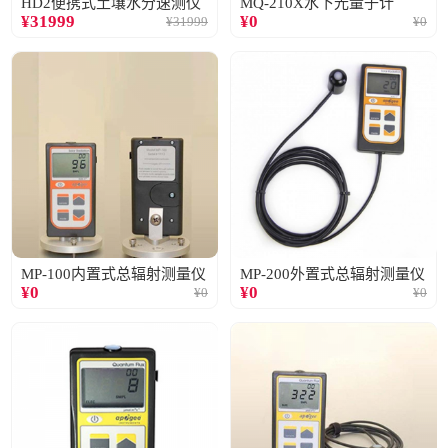
HD2便携式土壤水分速测仪
MQ-210X水下光量子计
¥
31999
¥
0
¥
31999
¥
0
MP-100内置式总辐射测量仪
MP-200外置式总辐射测量仪
¥
0
¥
0
¥
0
¥
0