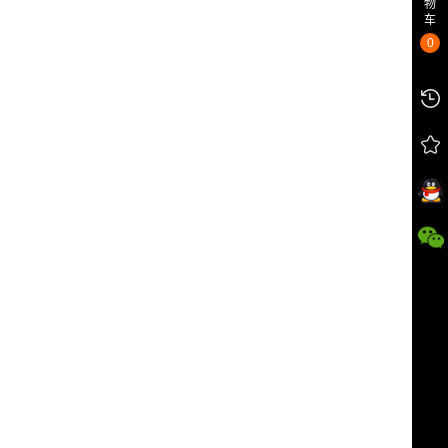
物
车
0