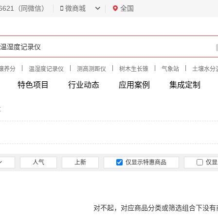
6621（同微信）
微商城
全国
|
|
|
|
|
壤养分
温湿度记录仪
测高测距仪
树木生长锥
气象站
土壤水分
特色项目
行业动态
应用案例
集成定制
量
人气
上新
仅显示特惠商品
仅显
对不起，对应商品分类或筛选组合下没有