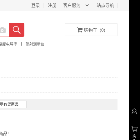
登录
注册
客户服务
站点导航
购物车
(
0
)
|
温度电导率
辐射测量仪
示有货商品
商品!
购