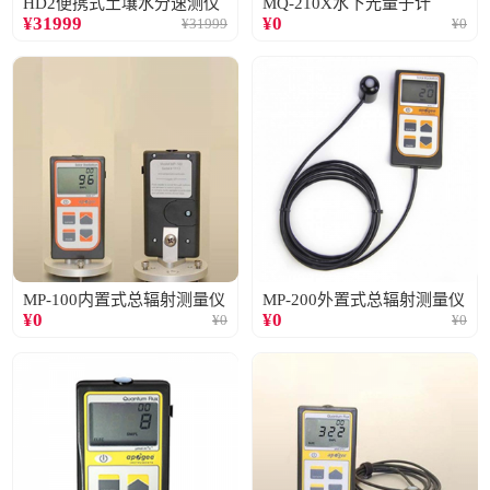
HD2便携式土壤水分速测仪
MQ-210X水下光量子计
¥
31999
¥
0
¥
31999
¥
0
MP-100内置式总辐射测量仪
MP-200外置式总辐射测量仪
¥
0
¥
0
¥
0
¥
0