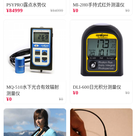
PSYPRO露点水势仪
MI-2H0手持式红外测温仪
¥
84999
¥
0
¥
84999
¥
0
MQ-510水下光合有效辐射
DLI-600日光积分测量仪
¥
0
¥
0
测量仪
¥
0
¥
0