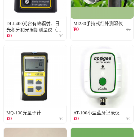
DLI-400光合有效辐射、日
MI230手持式红外测温仪
¥
0
¥
0
光积分和光周期测量仪（仅
¥
0
¥
0
阳光）
MQ-100光量子计
AT-100小型蓝牙记录仪
¥
0
¥
0
¥
0
¥
0