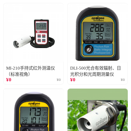
MI-210手持式红外测温仪
DLI-500光合有效辐射、日
（标准视角）
光积分和光周期测量仪
¥
0
¥
0
¥
0
¥
0