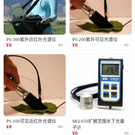
PS-300紫外近红外光谱仪
PS-200紫外可见光谱仪
¥
0
¥
0
¥
0
¥
0
PS-100可见近红外光谱仪
MQ-650扩展范围水下光量
¥
0
¥
0
子计
¥
0
¥
0