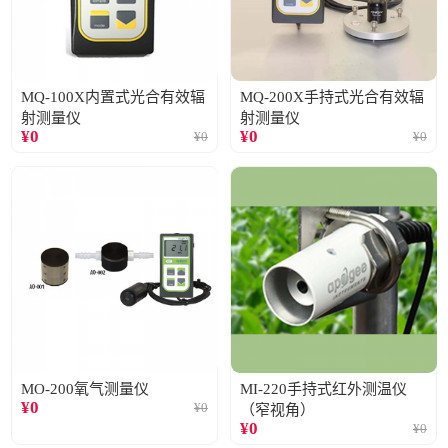
MQ-100X内置式光合有效辐
MQ-200X手持式光合有效辐
射测量仪
射测量仪
¥
0
¥
0
¥
0
¥
0
MO-200氧气测量仪
MI-220手持式红外测温仪
¥
0
¥
0
（窄视角）
¥
0
¥
0