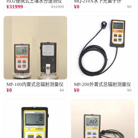
HD2便携式土壤水分速测仪
MQ-210X水下光量子计
¥
31999
¥
0
¥
31999
¥
0
MP-100内置式总辐射测量仪
MP-200外置式总辐射测量仪
¥
0
¥
0
¥
0
¥
0