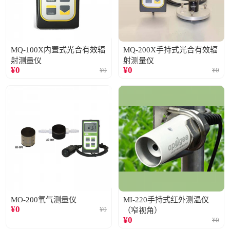
MQ-100X内置式光合有效辐
MQ-200X手持式光合有效辐
射测量仪
射测量仪
¥
0
¥
0
¥
0
¥
0
MO-200氧气测量仪
MI-220手持式红外测温仪
¥
0
¥
0
（窄视角）
¥
0
¥
0