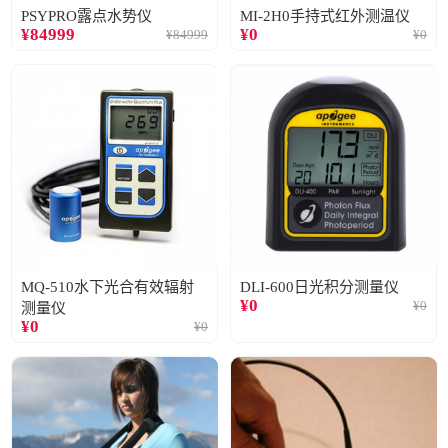
PSYPRO露点水势仪
MI-2H0手持式红外测温仪
¥
84999
¥
0
¥
84999
¥
0
MQ-510水下光合有效辐射
DLI-600日光积分测量仪
¥
0
¥
0
测量仪
¥
0
¥
0