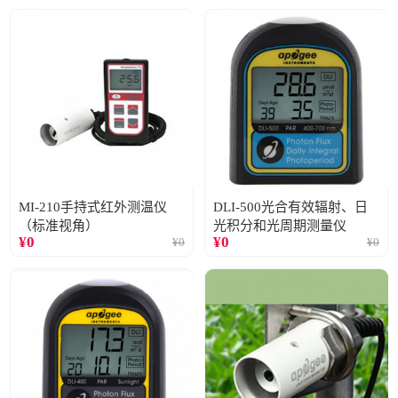
MI-210手持式红外测温仪
DLI-500光合有效辐射、日
（标准视角）
光积分和光周期测量仪
¥
0
¥
0
¥
0
¥
0