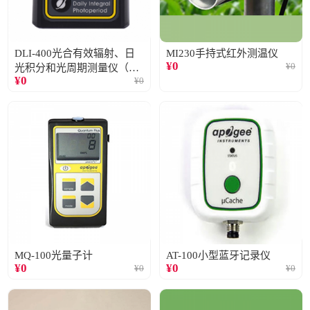
DLI-400光合有效辐射、日
MI230手持式红外测温仪
¥
0
¥
0
光积分和光周期测量仪（仅
¥
0
¥
0
阳光）
MQ-100光量子计
AT-100小型蓝牙记录仪
¥
0
¥
0
¥
0
¥
0