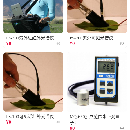
PS-300紫外近红外光谱仪
PS-200紫外可见光谱仪
¥
0
¥
0
¥
0
¥
0
PS-100可见近红外光谱仪
MQ-650扩展范围水下光量
¥
0
¥
0
子计
¥
0
¥
0