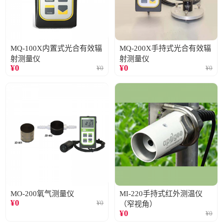
MQ-100X内置式光合有效辐
MQ-200X手持式光合有效辐
射测量仪
射测量仪
¥
0
¥
0
¥
0
¥
0
MO-200氧气测量仪
MI-220手持式红外测温仪
¥
0
¥
0
（窄视角）
¥
0
¥
0