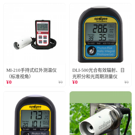
MI-210手持式红外测温仪
DLI-500光合有效辐射、日
（标准视角）
光积分和光周期测量仪
¥
0
¥
0
¥
0
¥
0