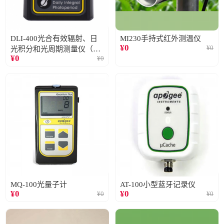
DLI-400光合有效辐射、日
MI230手持式红外测温仪
¥
0
¥
0
光积分和光周期测量仪（仅
¥
0
¥
0
阳光）
MQ-100光量子计
AT-100小型蓝牙记录仪
¥
0
¥
0
¥
0
¥
0