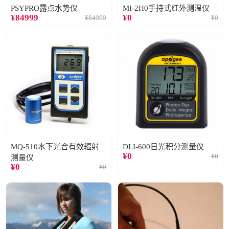
PSYPRO露点水势仪
MI-2H0手持式红外测温仪
¥
84999
¥
0
¥
84999
¥
0
MQ-510水下光合有效辐射
DLI-600日光积分测量仪
¥
0
¥
0
测量仪
¥
0
¥
0