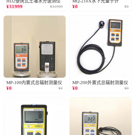
HD2便携式土壤水分速测仪
MQ-210X水下光量子计
¥
31999
¥
0
¥
31999
¥
0
MP-100内置式总辐射测量仪
MP-200外置式总辐射测量仪
¥
0
¥
0
¥
0
¥
0