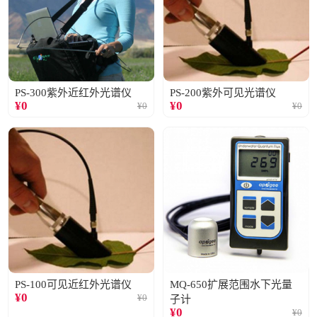
PS-300紫外近红外光谱仪
PS-200紫外可见光谱仪
¥
0
¥
0
¥
0
¥
0
PS-100可见近红外光谱仪
MQ-650扩展范围水下光量
¥
0
¥
0
子计
¥
0
¥
0