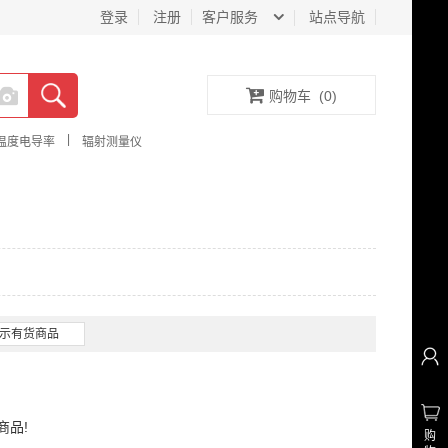
登录
注册
客户服务
站点导航
购物车
(
0
)
|
温度电导率
辐射测量仪
示有货商品
商品!
购