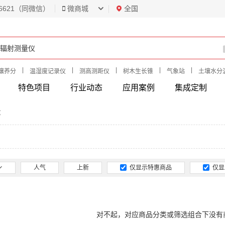
6621（同微信）
微商城
全国
|
|
|
|
|
壤养分
温湿度记录仪
测高测距仪
树木生长锥
气象站
土壤水分
特色项目
行业动态
应用案例
集成定制
量
人气
上新
仅显示特惠商品
仅显
对不起，对应商品分类或筛选组合下没有