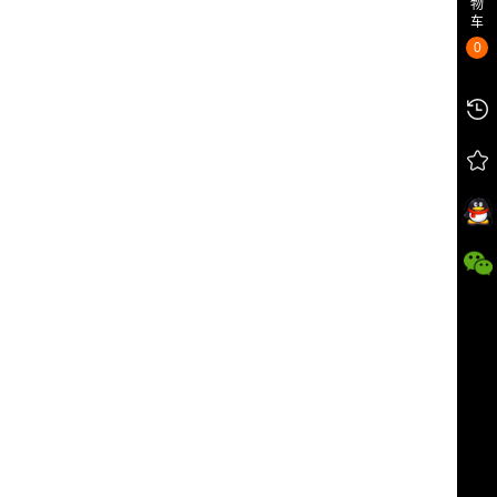
物
车
0