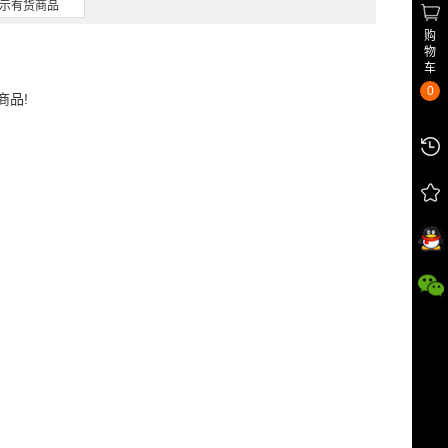
示有货商品
购
物
车
0
商品!