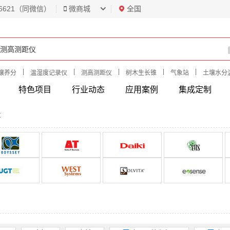
6621（同微信）
微商城
全国
|
|
|
|
|
壤养分
温湿度记录仪
测高测距仪
树木生长锥
气象站
土壤水分
特色项目
行业动态
应用案例
集成定制
量