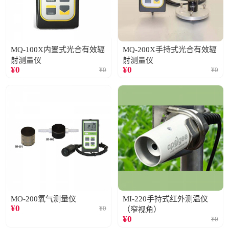
MQ-100X内置式光合有效辐
MQ-200X手持式光合有效辐
射测量仪
射测量仪
¥
0
¥
0
¥
0
¥
0
MO-200氧气测量仪
MI-220手持式红外测温仪
¥
0
¥
0
（窄视角）
¥
0
¥
0