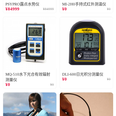
PSYPRO露点水势仪
MI-2H0手持式红外测温仪
¥
84999
¥
0
¥
84999
¥
0
MQ-510水下光合有效辐射
DLI-600日光积分测量仪
¥
0
¥
0
测量仪
¥
0
¥
0