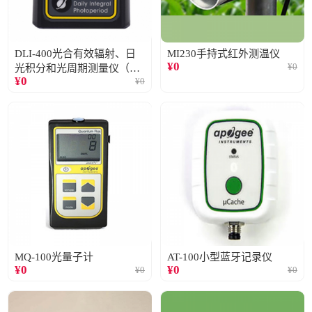
DLI-400光合有效辐射、日
MI230手持式红外测温仪
¥
0
¥
0
光积分和光周期测量仪（仅
¥
0
¥
0
阳光）
MQ-100光量子计
AT-100小型蓝牙记录仪
¥
0
¥
0
¥
0
¥
0