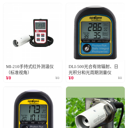
MI-210手持式红外测温仪
DLI-500光合有效辐射、日
（标准视角）
光积分和光周期测量仪
¥
0
¥
0
¥
0
¥
0