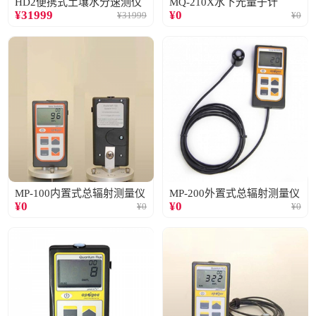
HD2便携式土壤水分速测仪
MQ-210X水下光量子计
¥
31999
¥
0
¥
31999
¥
0
MP-100内置式总辐射测量仪
MP-200外置式总辐射测量仪
¥
0
¥
0
¥
0
¥
0