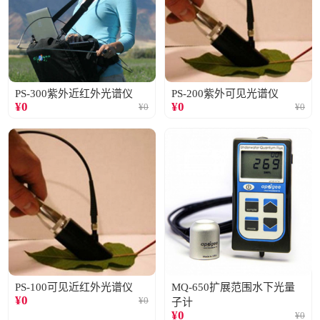
PS-300紫外近红外光谱仪
PS-200紫外可见光谱仪
¥
0
¥
0
¥
0
¥
0
PS-100可见近红外光谱仪
MQ-650扩展范围水下光量
¥
0
¥
0
子计
¥
0
¥
0