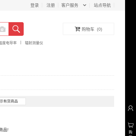
登录
注册
客户服务
站点导航
购物车
(
0
)
|
温度电导率
辐射测量仪
示有货商品
商品!
购