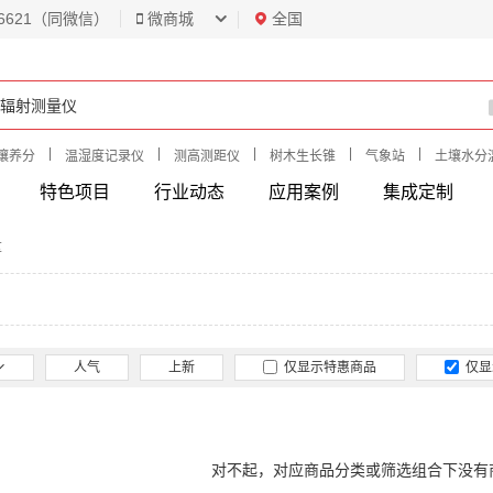
6621（同微信）
微商城
全国
|
|
|
|
|
壤养分
温湿度记录仪
测高测距仪
树木生长锥
气象站
土壤水分
特色项目
行业动态
应用案例
集成定制
量
人气
上新
仅显示特惠商品
仅显
对不起，对应商品分类或筛选组合下没有