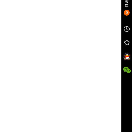
物
车
0