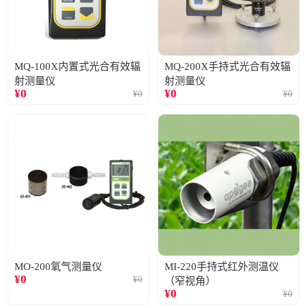
MQ-100X内置式光合有效辐
MQ-200X手持式光合有效辐
射测量仪
射测量仪
¥
0
¥
0
¥
0
¥
0
MO-200氧气测量仪
MI-220手持式红外测温仪
¥
0
¥
0
（窄视角）
¥
0
¥
0