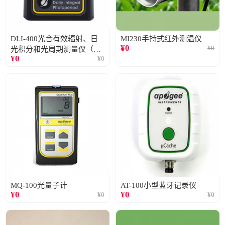
DLI-400光合有效辐射、日
MI230手持式红外测温仪
¥
0
¥
0
光积分和光周期测量仪（仅
¥
0
¥
0
阳光）
MQ-100光量子计
AT-100小型蓝牙记录仪
¥
0
¥
0
¥
0
¥
0