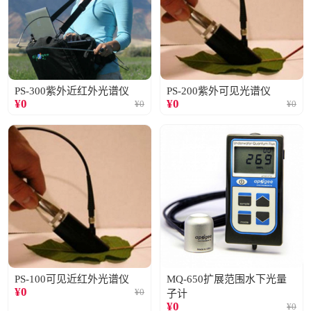
PS-300紫外近红外光谱仪
PS-200紫外可见光谱仪
¥
0
¥
0
¥
0
¥
0
PS-100可见近红外光谱仪
MQ-650扩展范围水下光量
¥
0
¥
0
子计
¥
0
¥
0