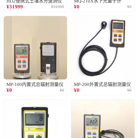
HD2便携式土壤水分速测仪
MQ-210X水下光量子计
¥
31999
¥
0
¥
31999
¥
0
MP-100内置式总辐射测量仪
MP-200外置式总辐射测量仪
¥
0
¥
0
¥
0
¥
0