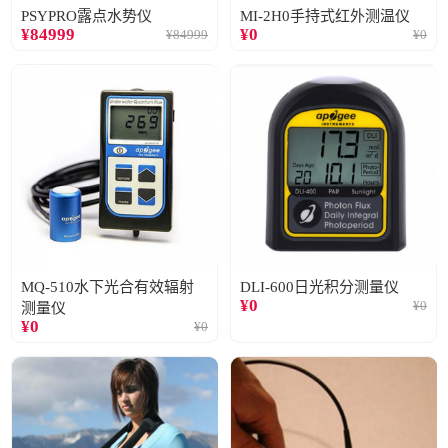
PSYPRO露点水势仪
MI-2H0手持式红外测温仪
¥
84999
¥
0
¥
84999
¥
0
MQ-510水下光合有效辐射
DLI-600日光积分测量仪
¥
0
¥
0
测量仪
¥
0
¥
0