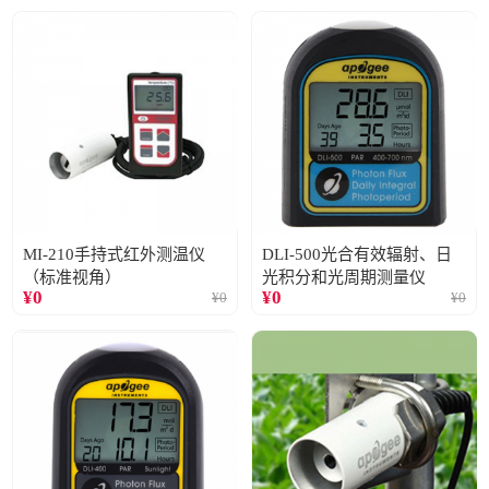
MI-210手持式红外测温仪
DLI-500光合有效辐射、日
（标准视角）
光积分和光周期测量仪
¥
0
¥
0
¥
0
¥
0