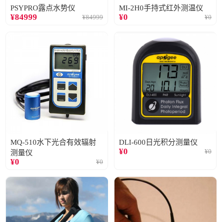
PSYPRO露点水势仪
MI-2H0手持式红外测温仪
¥
84999
¥
0
¥
84999
¥
0
MQ-510水下光合有效辐射
DLI-600日光积分测量仪
¥
0
¥
0
测量仪
¥
0
¥
0