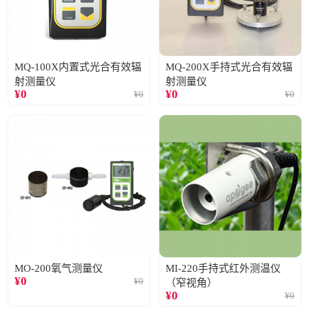
MQ-100X内置式光合有效辐
MQ-200X手持式光合有效辐
射测量仪
射测量仪
¥
0
¥
0
¥
0
¥
0
MO-200氧气测量仪
MI-220手持式红外测温仪
¥
0
¥
0
（窄视角）
¥
0
¥
0