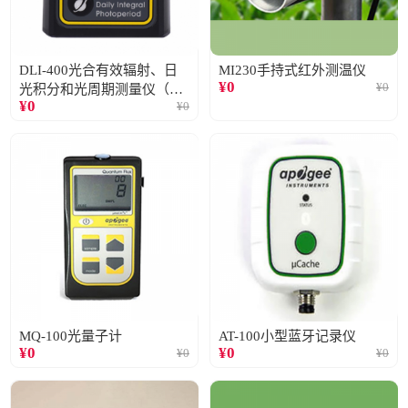
DLI-400光合有效辐射、日
MI230手持式红外测温仪
¥
0
¥
0
光积分和光周期测量仪（仅
¥
0
¥
0
阳光）
MQ-100光量子计
AT-100小型蓝牙记录仪
¥
0
¥
0
¥
0
¥
0