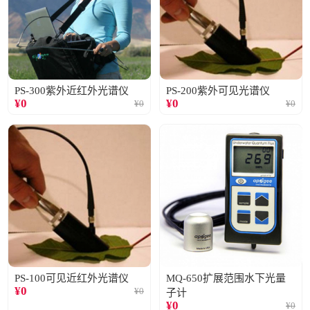
PS-300紫外近红外光谱仪
PS-200紫外可见光谱仪
¥
0
¥
0
¥
0
¥
0
PS-100可见近红外光谱仪
MQ-650扩展范围水下光量
¥
0
¥
0
子计
¥
0
¥
0