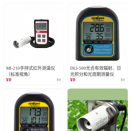
MI-210手持式红外测温仪
DLI-500光合有效辐射、日
（标准视角）
光积分和光周期测量仪
¥
0
¥
0
¥
0
¥
0