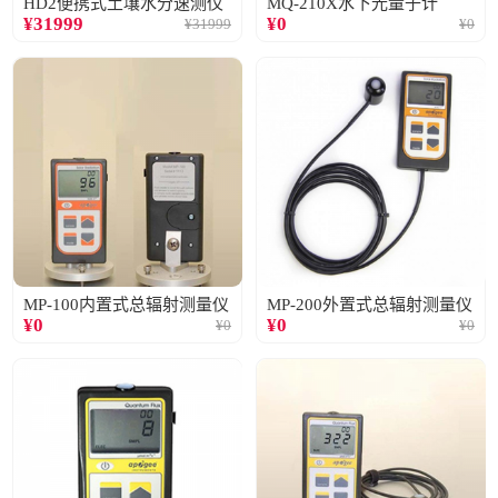
HD2便携式土壤水分速测仪
MQ-210X水下光量子计
¥
31999
¥
0
¥
31999
¥
0
MP-100内置式总辐射测量仪
MP-200外置式总辐射测量仪
¥
0
¥
0
¥
0
¥
0