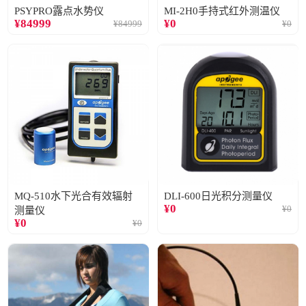
PSYPRO露点水势仪
MI-2H0手持式红外测温仪
¥
84999
¥
0
¥
84999
¥
0
MQ-510水下光合有效辐射
DLI-600日光积分测量仪
¥
0
¥
0
测量仪
¥
0
¥
0