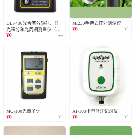
DLI-400光合有效辐射、日
MI230手持式红外测温仪
¥
0
¥
0
光积分和光周期测量仪（仅
¥
0
¥
0
阳光）
MQ-100光量子计
AT-100小型蓝牙记录仪
¥
0
¥
0
¥
0
¥
0