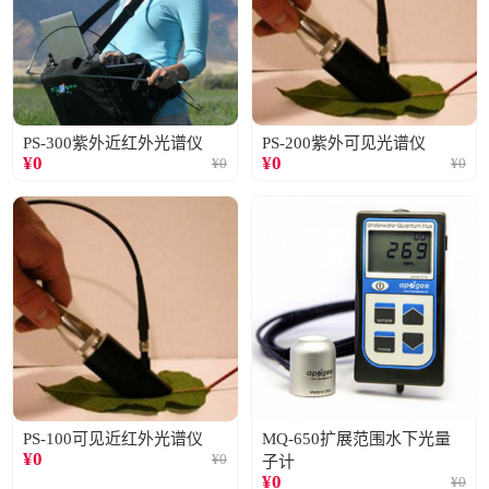
PS-300紫外近红外光谱仪
PS-200紫外可见光谱仪
¥
0
¥
0
¥
0
¥
0
PS-100可见近红外光谱仪
MQ-650扩展范围水下光量
¥
0
¥
0
子计
¥
0
¥
0