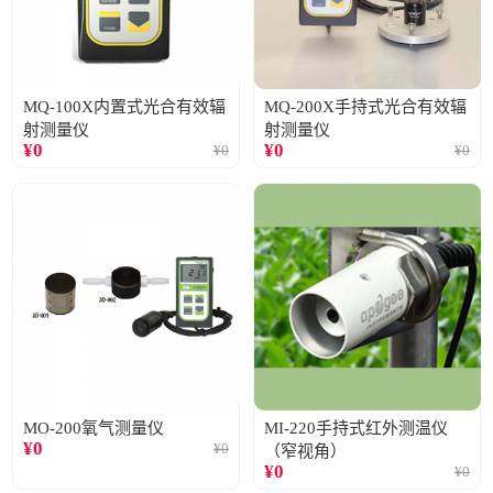
MQ-100X内置式光合有效辐
MQ-200X手持式光合有效辐
射测量仪
射测量仪
¥
0
¥
0
¥
0
¥
0
MO-200氧气测量仪
MI-220手持式红外测温仪
¥
0
¥
0
（窄视角）
¥
0
¥
0