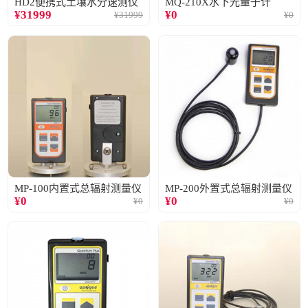
HD2便携式土壤水分速测仪
MQ-210X水下光量子计
¥
31999
¥
0
¥
31999
¥
0
MP-100内置式总辐射测量仪
MP-200外置式总辐射测量仪
¥
0
¥
0
¥
0
¥
0