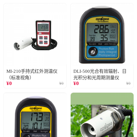
MI-210手持式红外测温仪
DLI-500光合有效辐射、日
（标准视角）
光积分和光周期测量仪
¥
0
¥
0
¥
0
¥
0