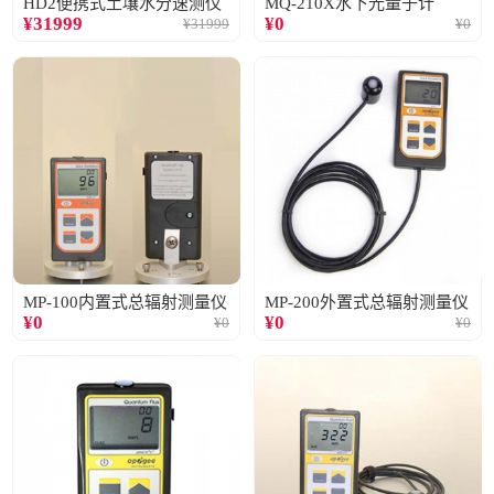
HD2便携式土壤水分速测仪
MQ-210X水下光量子计
¥
31999
¥
0
¥
31999
¥
0
MP-100内置式总辐射测量仪
MP-200外置式总辐射测量仪
¥
0
¥
0
¥
0
¥
0