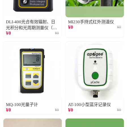
DLI-400光合有效辐射、日
MI230手持式红外测温仪
¥
0
¥
0
光积分和光周期测量仪（仅
¥
0
¥
0
阳光）
MQ-100光量子计
AT-100小型蓝牙记录仪
¥
0
¥
0
¥
0
¥
0