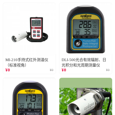
MI-210手持式红外测温仪
DLI-500光合有效辐射、日
（标准视角）
光积分和光周期测量仪
¥
0
¥
0
¥
0
¥
0