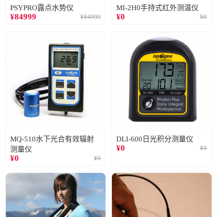
PSYPRO露点水势仪
MI-2H0手持式红外测温仪
¥
84999
¥
0
¥
84999
¥
0
MQ-510水下光合有效辐射
DLI-600日光积分测量仪
¥
0
¥
0
测量仪
¥
0
¥
0