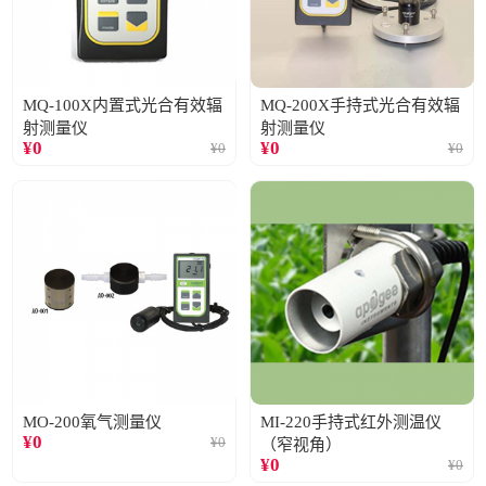
MQ-100X内置式光合有效辐
MQ-200X手持式光合有效辐
射测量仪
射测量仪
¥
0
¥
0
¥
0
¥
0
MO-200氧气测量仪
MI-220手持式红外测温仪
¥
0
¥
0
（窄视角）
¥
0
¥
0