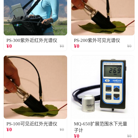
PS-300紫外近红外光谱仪
PS-200紫外可见光谱仪
¥
0
¥
0
¥
0
¥
0
PS-100可见近红外光谱仪
MQ-650扩展范围水下光量
¥
0
¥
0
子计
¥
0
¥
0