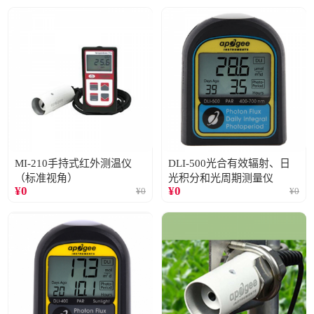
MI-210手持式红外测温仪
DLI-500光合有效辐射、日
（标准视角）
光积分和光周期测量仪
¥
0
¥
0
¥
0
¥
0