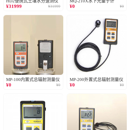
HD2便携式土壤水分速测仪
MQ-210X水下光量子计
¥
31999
¥
0
¥
31999
¥
0
MP-100内置式总辐射测量仪
MP-200外置式总辐射测量仪
¥
0
¥
0
¥
0
¥
0