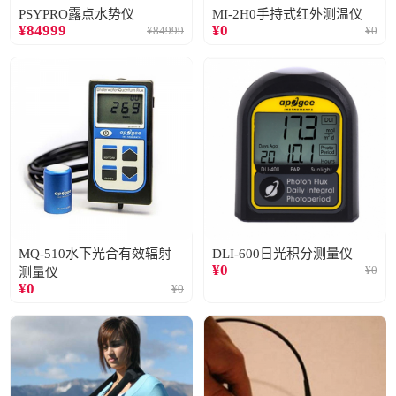
PSYPRO露点水势仪
MI-2H0手持式红外测温仪
¥
84999
¥
0
¥
84999
¥
0
MQ-510水下光合有效辐射
DLI-600日光积分测量仪
¥
0
¥
0
测量仪
¥
0
¥
0