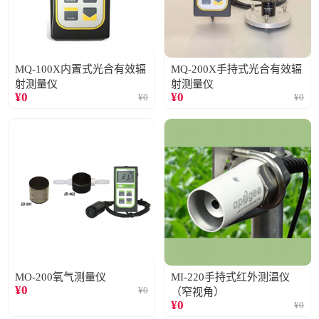
MQ-100X内置式光合有效辐
MQ-200X手持式光合有效辐
射测量仪
射测量仪
¥
0
¥
0
¥
0
¥
0
MO-200氧气测量仪
MI-220手持式红外测温仪
¥
0
¥
0
（窄视角）
¥
0
¥
0