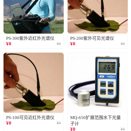
PS-300紫外近红外光谱仪
PS-200紫外可见光谱仪
¥
0
¥
0
¥
0
¥
0
PS-100可见近红外光谱仪
MQ-650扩展范围水下光量
¥
0
¥
0
子计
¥
0
¥
0