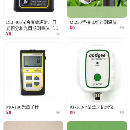
DLI-400光合有效辐射、日
MI230手持式红外测温仪
¥
0
¥
0
光积分和光周期测量仪（仅
¥
0
¥
0
阳光）
MQ-100光量子计
AT-100小型蓝牙记录仪
¥
0
¥
0
¥
0
¥
0