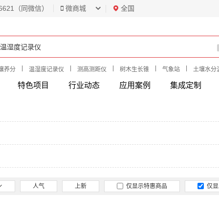
6621（同微信）
微商城
全国
|
|
|
|
|
壤养分
温湿度记录仪
测高测距仪
树木生长锥
气象站
土壤水分
特色项目
行业动态
应用案例
集成定制
人气
上新
仅显示特惠商品
仅显