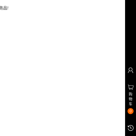
商品!
购
物
车
0