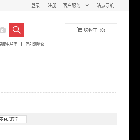
登录
注册
客户服务
站点导航
购物车
(
0
)
|
温度电导率
辐射测量仪
示有货商品