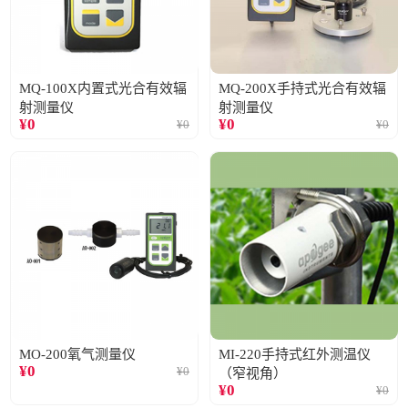
MQ-100X内置式光合有效辐
MQ-200X手持式光合有效辐
射测量仪
射测量仪
¥
0
¥
0
¥
0
¥
0
MO-200氧气测量仪
MI-220手持式红外测温仪
¥
0
¥
0
（窄视角）
¥
0
¥
0