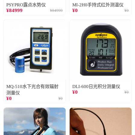
PSYPRO露点水势仪
MI-2H0手持式红外测温仪
¥
84999
¥
0
¥
84999
¥
0
MQ-510水下光合有效辐射
DLI-600日光积分测量仪
¥
0
¥
0
测量仪
¥
0
¥
0