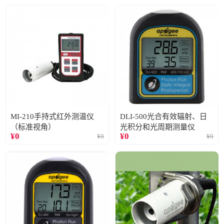
MI-210手持式红外测温仪
DLI-500光合有效辐射、日
（标准视角）
光积分和光周期测量仪
¥
0
¥
0
¥
0
¥
0