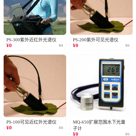
PS-300紫外近红外光谱仪
PS-200紫外可见光谱仪
¥
0
¥
0
¥
0
¥
0
PS-100可见近红外光谱仪
MQ-650扩展范围水下光量
¥
0
¥
0
子计
¥
0
¥
0