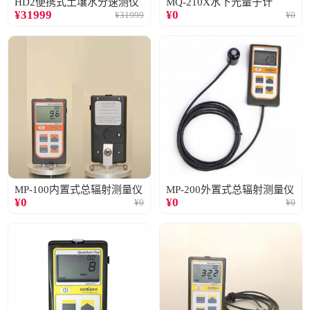
HD2便携式土壤水分速测仪
MQ-210X水下光量子计
¥
31999
¥
0
¥
31999
¥
0
MP-100内置式总辐射测量仪
MP-200外置式总辐射测量仪
¥
0
¥
0
¥
0
¥
0