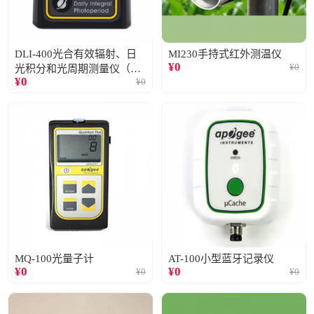
DLI-400光合有效辐射、日
MI230手持式红外测温仪
¥
0
¥
0
光积分和光周期测量仪（仅
¥
0
¥
0
阳光）
MQ-100光量子计
AT-100小型蓝牙记录仪
¥
0
¥
0
¥
0
¥
0