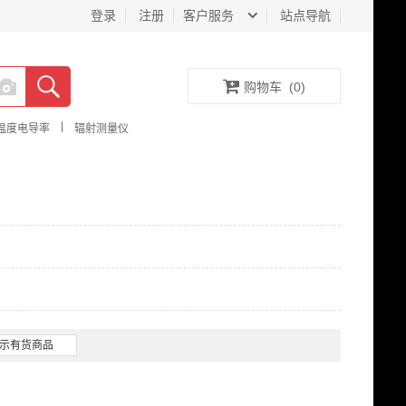
登录
注册
客户服务
站点导航
购物车
(
0
)
|
温度电导率
辐射测量仪
示有货商品