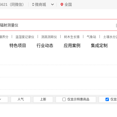
6621（同微信）
微商城
全国
|
|
|
|
|
壤养分
温湿度记录仪
测高测距仪
树木生长锥
气象站
土壤水分
特色项目
行业动态
应用案例
集成定制
人气
上新
仅显示特惠商品
仅显