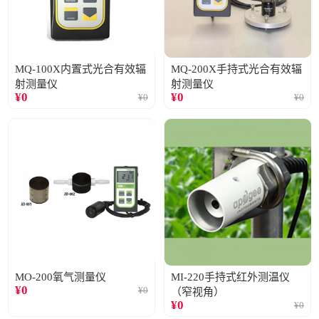
MQ-100X内置式光合有效辐
MQ-200X手持式光合有效辐
射测量仪
射测量仪
¥
0
¥
0
¥
0
¥
0
MO-200氧气测量仪
MI-220手持式红外测温仪
¥
0
¥
0
（窄视角）
¥
0
¥
0