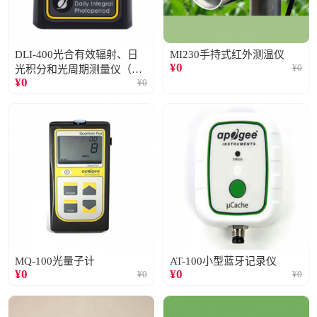
DLI-400光合有效辐射、日
MI230手持式红外测温仪
¥
0
¥
0
光积分和光周期测量仪（仅
¥
0
¥
0
阳光）
MQ-100光量子计
AT-100小型蓝牙记录仪
¥
0
¥
0
¥
0
¥
0