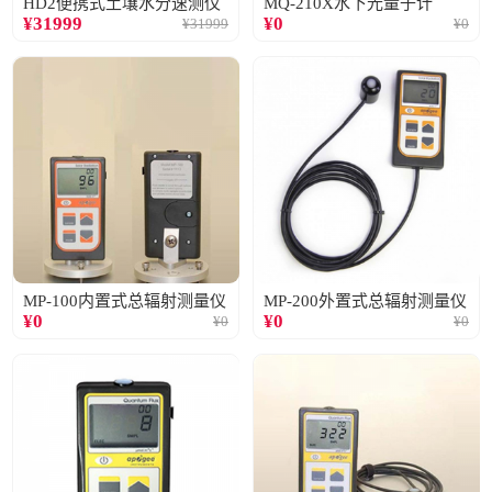
HD2便携式土壤水分速测仪
MQ-210X水下光量子计
¥
31999
¥
0
¥
31999
¥
0
MP-100内置式总辐射测量仪
MP-200外置式总辐射测量仪
¥
0
¥
0
¥
0
¥
0