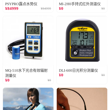
PSYPRO露点水势仪
MI-2H0手持式红外测温仪
¥
84999
¥
0
¥
84999
¥
0
MQ-510水下光合有效辐射
DLI-600日光积分测量仪
¥
0
¥
0
测量仪
¥
0
¥
0