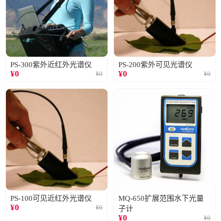
PS-300紫外近红外光谱仪
PS-200紫外可见光谱仪
¥
0
¥
0
¥
0
¥
0
PS-100可见近红外光谱仪
MQ-650扩展范围水下光量
¥
0
¥
0
子计
¥
0
¥
0