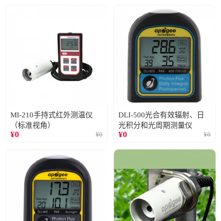
MI-210手持式红外测温仪
DLI-500光合有效辐射、日
（标准视角）
光积分和光周期测量仪
¥
0
¥
0
¥
0
¥
0